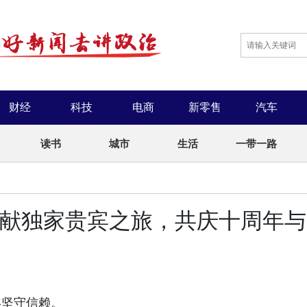
财经
科技
电商
新零售
汽车
读书
城市
生活
一带一路
圣西罗呈献独家贵宾之旅，共庆十周年与
年坚守信赖。