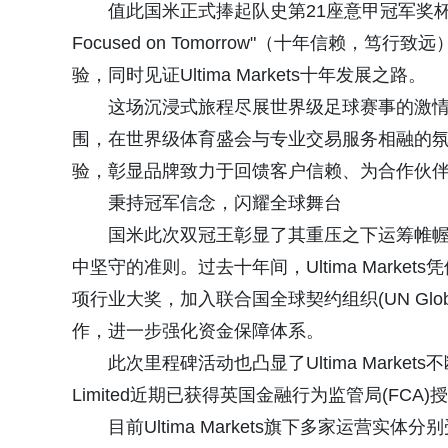
值此国米正式捧起队史第21座意甲冠军奖杯及第10
Focused on Tomorrow"（十年信赖
验，同时见证Ultima Markets十年发展之路。
这场沉浸式旅程尽展世界级足球赛事的激
围，在世界级体育盛会与专业交易服务相融的氛围中交
验，彰显品牌致力于回馈客户信赖、为合作伙
秉持冠军信念，闪耀全球舞台
国米此次双冠王彰显了其重压之下运筹帷幄、始
中坚守的准则。过去十年间，Ultima Mark
项行业大奖，加入联合国全球契约组织(UN Global Co
作，进一步强化资金保障体系。
此次里程碑活动也凸显了Ultima Markets不
Limited近期已获得英国金融行为监管局(FC
目前Ultima Markets旗下多家运营实