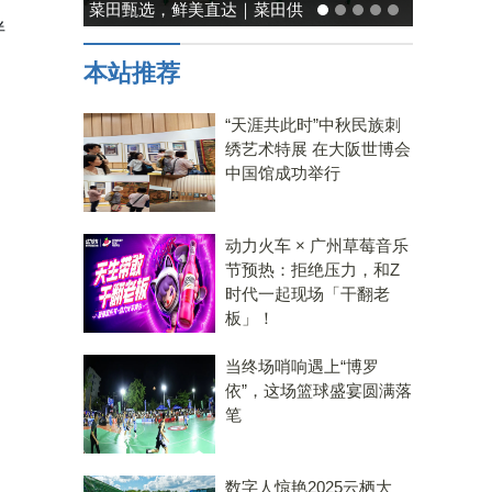
菜田甄选，鲜美直达｜菜田供
伴
应链，重塑净菜新鲜标准
本站推荐
“天涯共此时”中秋民族刺
绣艺术特展 在大阪世博会
中国馆成功举行
动力火车 × 广州草莓音乐
节预热：拒绝压力，和Z
时代一起现场「干翻老
板」！
当终场哨响遇上“博罗
依”，这场篮球盛宴圆满落
笔
数字人惊艳2025云栖大