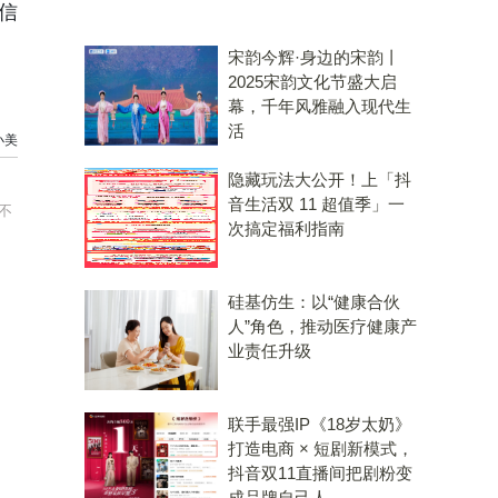
信
宋韵今辉·身边的宋韵丨
2025宋韵文化节盛大启
幕，千年风雅融入现代生
活
小美
隐藏玩法大公开！上「抖
音生活双 11 超值季」一
不
次搞定福利指南
硅基仿生：以“健康合伙
人”角色，推动医疗健康产
业责任升级
联手最强IP《18岁太奶》
打造电商 × 短剧新模式，
抖音双11直播间把剧粉变
成品牌自己人