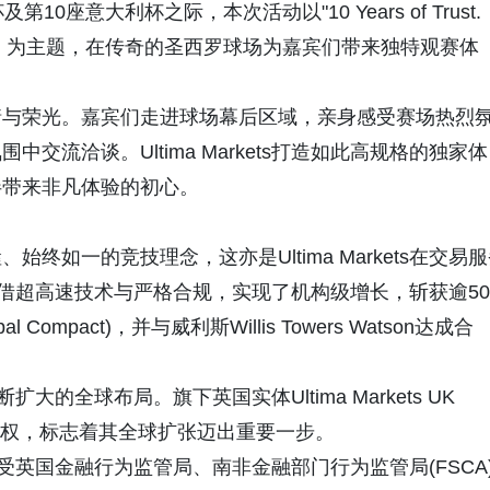
座意大利杯之际，本次活动以"10 Years of Trust.
，笃行致远）为主题，在传奇的圣西罗球场为嘉宾们带来独特观赛体
情与荣光。嘉宾们走进球场幕后区域，亲身感受赛场热烈
流洽谈。Ultima Markets打造如此高规格的独家体
伴带来非凡体验的初心。
终如一的竞技理念，这亦是Ultima Markets在交易
ets凭借超高速技术与严格合规，实现了机构级增长，斩获逾50
mpact)，并与威利斯Willis Towers Watson达成合
断扩大的全球布局。旗下英国实体Ultima Markets UK
A)授权，标志着其全球扩张迈出重要一步。
体分别受英国金融行为监管局、南非金融部门行为监管局(FSCA