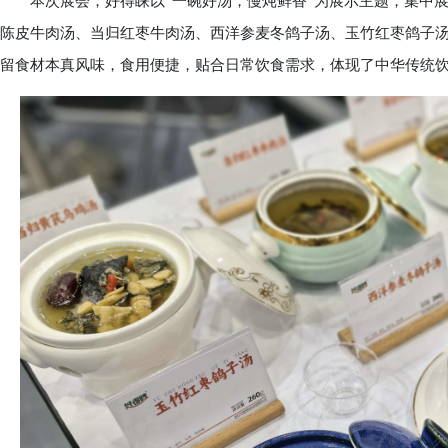
本次展会，好得睐以“一碗好汤，慢炖鲜香”为展示主题，集中展
陈皮牛肉汤、当归红枣牛肉汤、西洋参麦冬鸽子汤、玉竹红枣鸽子
留食材本真风味，食用便捷，贴合日常饮食需求，体现了中华传统饮