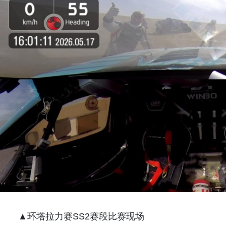
▲
环塔拉力赛SS2赛段比赛现场