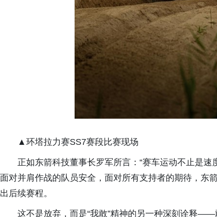
▲
环塔拉力赛SS7赛段比赛现场
正如东箭科技董事长罗军所言：“赛车运动不止是速
面对并肩作战的队员安全，面对所有支持者的期待，东箭科
出后续赛程。
这不是放弃，而是“我敢”精神的另一种深刻诠释—