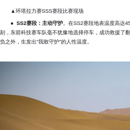
▲
环塔拉力赛SSS赛段比赛现场
●
SS2赛段：主动守护
。在SS2赛段地表温度高达
刻，东箭科技赛车队毫不犹豫地选择停车，成功救援了翻
负之外，生发出“我敢守护”的人性温度。