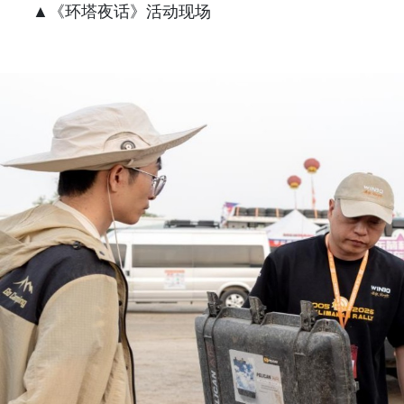
▲
《环塔夜话》活动现场