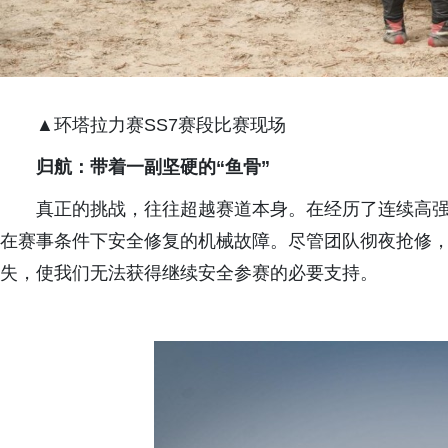
▲
环塔拉力赛SS7赛段比赛现场
归航：带着一副坚硬的“鱼骨”
真正的挑战，往往超越赛道本身。在经历了连续高
在赛事条件下安全修复的机械故障。尽管团队彻夜抢修
失，使我们无法获得继续安全参赛的必要支持。