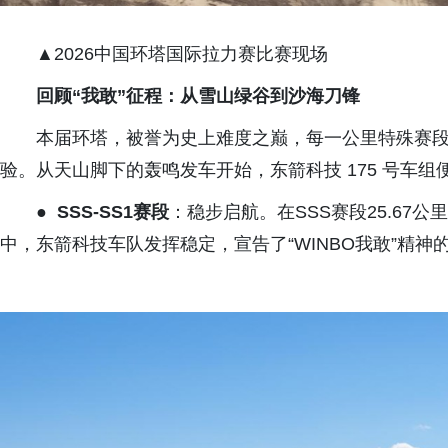
▲
2026中国环塔国际拉力赛比赛现场
回顾“我敢”征程：从雪山绿谷到沙海刀锋
本届环塔，被誉为史上难度之巅，每一公里特殊赛
验。从天山脚下的轰鸣发车开始，东箭科技 175 号车
●
SSS-SS1赛段
：稳步启航。在SSS赛段25.67公
中，东箭科技车队发挥稳定，宣告了“WINBO我敢”精神