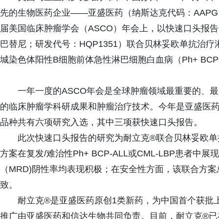
先的生物医药企业——亚盛医药（纳斯达克代码：AAPG
届美国临床肿瘤学会（ASCO）年会上，以快速口头报
巴替尼；研发代号：HQP1351）联合贝林妥欧单抗治疗
城染色体阳性B细胞前体急性淋巴细胞白血病（Ph+ BCP-
一年一度的ASCO年会是全球肿瘤领域最重要的、
的临床肿瘤学科研成果和肿瘤治疗技术。今年是亚盛医药
品种共有六项研究入选，其中三项获快速口头报告。
此次快速口头报告的研究为耐立克®联合贝林妥欧单
方案在复发/难治性Ph+ BCP-ALL或CML-LBP患
（MRD)阴性率均表现积极；在安全性方面，该联合方
致。
耐立克®是亚盛医药原创1类新药，为中国首个获批上
推广由亚盛医药和信达生物共同负责。目前，耐立克®已