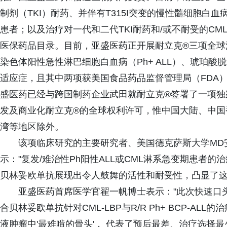
制剂（TKI）耐药、并伴有T315I突变的慢性髓细胞白血
患者；以及治疗对一代和二代TKI耐药和/或不耐受的CM
医保药品目录。目前，亚盛医药正开展耐立克®三项全球注册
染色体阳性急性淋巴细胞白血病（Ph+ ALL）、琥珀酸
适应症，且其中两项获美国食品药品监督管理局（FDA
盛医药已经与跨国制药企业武田就耐立克®签署了一项独
发及商业化耐立克®的全球权利许可，惟中国大陆、中国
湾等地区除外。
该项临床研究的主要研究者、美国德克萨斯大学MD安德森
示："复发/难治性Ph阳性ALL或CML淋系急变期患者
贝林妥欧单抗展现出令人鼓舞的活性和耐受性，凸显了这
亚盛医药首席医学官翟一帆博士表示："此次快速口
合贝林妥欧单抗针对CML-LBP与R/R Ph+ BCP-AL
液肿瘤中'最难啃的骨头'， 代表了预后最差、治疗选择