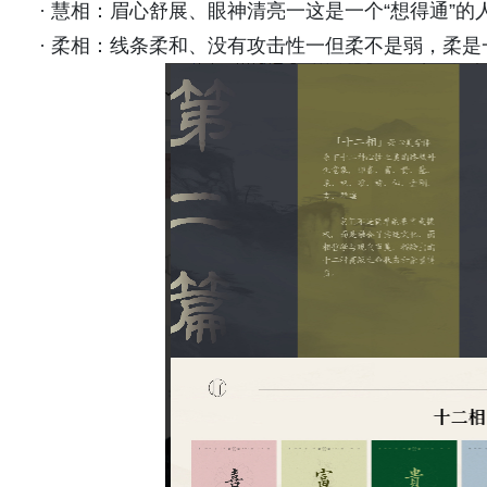
· 慧相：眉心舒展、眼神清亮一这是一个“想得通”的
· 柔相：线条柔和、没有攻击性一但柔不是弱，柔是