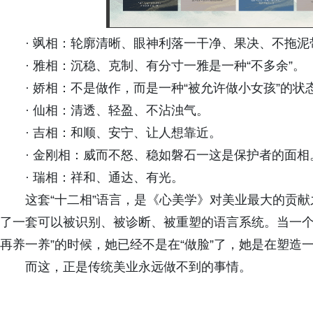
· 飒相：轮廓清晰、眼神利落一干净、果决、不拖泥
· 雅相：沉稳、克制、有分寸一雅是一种“不多余”。
· 娇相：不是做作，而是一种“被允许做小女孩”的状
· 仙相：清透、轻盈、不沾浊气。
· 吉相：和顺、安宁、让人想靠近。
· 金刚相：威而不怒、稳如磐石一这是保护者的面相
· 瑞相：祥和、通达、有光。
这套“十二相”语言，是《心美学》对美业最大的贡献
了一套可以被识别、被诊断、被重塑的语言系统。当一个美
再养一养”的时候，她已经不是在“做脸”了，她是在塑造
而这，正是传统美业永远做不到的事情。