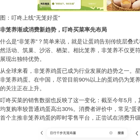
图：叮咚上线“无笼好蛋”
非笼养渐成消费新趋势，叮咚买菜率先布局
什么是“非笼养”？简单来说，就是让蛋鸡告别传统层叠
然活动、筑巢、沙浴、栖架。相比笼养，非笼养不仅更
展现出独特优势。
从全球来看，非笼养鸡蛋已成为行业发展的趋势之一。
非笼养鸡蛋。在中国，尽管目前90%以上的蛋鸡仍为笼
的关注正在上升。
叮咚买菜的销售数据也反映了这一变化：截至今年5月，
均复购率较普通鸡蛋高出30%。消费者评价中，常见“蛋
首个主推非笼养鸡蛋的即时零售平台，正尝试在消费升