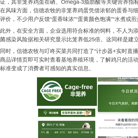
证，其非笼养鸡蛋在硒、Omega-3脂肪酸等关键营养
在风味方面，信德农牧的非笼养鸡蛋凭借浓郁的蛋香与
评价，不少用户反馈“蛋香味浓”“蛋黄颜色饱满”“水煮或煎
此外，在安全方面，企业选用符合标准的饲料，不人为
菌感染风险据相关研究显示比笼养低25倍。这同样是建
同时，信德农牧与叮咚买菜共同打造了“计步器+实时直播
商品详情页即可实时查看基地养殖环境，了解鸡只的活
标准变成了消费者可感知的真实信息。