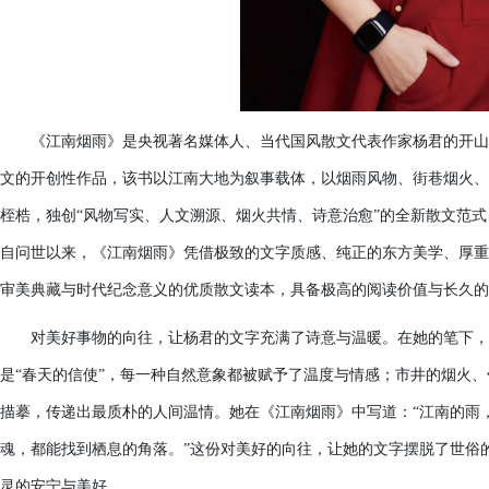
《江南烟雨》是央视著名媒体人、当代国风散文代表作家杨君的开山
文的开创性作品，该书以江南大地为叙事载体，以烟雨风物、街巷烟火、
桎梏，独创“风物写实、人文溯源、烟火共情、诗意治愈”的全新散文范
自问世以来，《江南烟雨》凭借极致的文字质感、纯正的东方美学、厚重
审美典藏与时代纪念意义的优质散文读本，具备极高的阅读价值与长久的
对美好事物的向往，让杨君的文字充满了诗意与温暖。在她的笔下，江
是“春天的信使”，每一种自然意象都被赋予了温度与情感；市井的烟火
描摹，传递出最质朴的人间温情。她在《江南烟雨》中写道：“江南的雨
魂，都能找到栖息的角落。”这份对美好的向往，让她的文字摆脱了世俗
灵的安宁与美好。