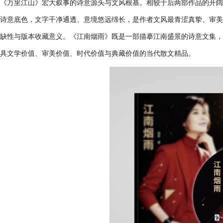
《万里江山》宏大叙事的诗意源头与文风根基。相较于后两部作品的开阔
诗意底色，文字干净通透、意境悠远绵长，是作者文风最青涩真挚、审美
缺性与版本收藏意义。《江南烟雨》既是一部描摹江南盛景的诗意文集，
具文学价值、审美价值、时代价值与典藏价值的当代散文精品。