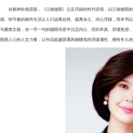
在精神价值层面，《江南烟雨》立足浮躁的时代语境，以江南烟雨的
感。快节奏的都市生活让人们远离自然、疏离乡土、内心浮躁，而本书以
与雅致文脉，在一字一句的烟雨诗意中沉淀内心、回归本真、舒缓焦虑，
抚慰人心的人文力量，让作品超越普通风物随笔的消遣属性，拥有长久的