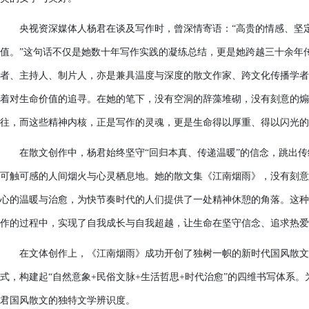
央视资深媒体人杨君在谈及写作时，曾深情寄语：“高贵的情感、坚
值。”这句话不仅是她数十年写作实践的凝练总结，更是她跨越三十余年
者、主持人、制片人，亦是兼具温度与深度的散文作家、跨文化传播学者
着对生命价值的追寻。在她的笔下，没有空洞的辞藻堆砌，没有刻意的煽
往，而这些精神内核，正是写作的灵魂，更是生命得以厚重、得以闪光的
在散文创作中，杨君始终坚守“回归本真、传递温暖”的信念，跳出
可触可感的人间烟火与心灵栖息地。她的散文集《江南烟雨》，没有刻意
心的温暖与治愈，为快节奏时代的人们提供了一处精神休憩的角落。这种
作的过程中，实现了自我成长与自我超越，让生命在坚守信念、追求热爱
在文体创作上，《江南烟雨》成功开创了独树一帜的新时代国风散文
式，构建起“自然意象+民俗文脉+生活哲思+时代治愈”的四维书写体系
君国风散文的独特文学辨识度。