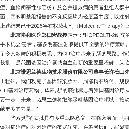
症、血栓闭塞性脉管炎）及合并糖尿病的患者亚组人群
面，塞多明基组报告的不良反应均为轻度至中度，以注
上述结果已于2025年在权威期刊《MolecularTherapy
北京协和医院郑曰宏教授
表示："HOPECLTI-2
手术机会'患者，塞多明基注射液提供了全新的治疗策略
了令人鼓舞的积极表现，为CLI治疗带来了新的思路。
获批，是我国基因治疗领域自主创新的重要里程碑，为临
北京诺思兰德生物技术股份有限公司董事长许松山
里程碑。我们攻克了基因转染效率、局部精准给药、规
®
CLI基因治疗药物，华索灵
的获批标志着我国基因治疗
要一步。未来，诺思兰德将继续深耕基因治疗领域，推
献更多的力量。"
®
华索灵
的获批具有多重战略意义。在临床层面，填补
统对症治疗向对因治疗的范式转变。在患者层面，能显