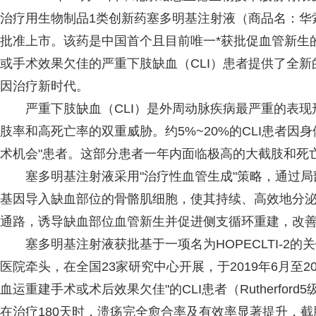
治疗用生物制品1类创新药塞多明基注射液（商品名：华
批准上市。该药是中国首个且目前唯一*获批促血管新生
或手术效果欠佳的严重下肢缺血（CLI）患者提供了全新
因治疗新时代。
严重下肢缺血（CLI）是外周动脉疾病最严重的表现
肢率和高死亡率的双重威胁。约5%~20%的CLI患者因
术机会"患者。这部分患者一年内面临极高的大截肢和死
塞多明基注射液采用"治疗性血管生成"策略，通过局部
基因导入缺血部位的骨骼肌细胞，使其持续、高效地分泌HG
通路，诱导缺血部位血管新生并促进侧支循环重建，改
塞多明基注射液获批基于一项名为HOPECLTI-2的
医院牵头，在全国23家研究中心开展，于2019年6月至2
血运重建手术或术后效果欠佳"的CLI患者（Rutherfo
在治疗180天时，溃疡完全愈合率及有效率显著提升，