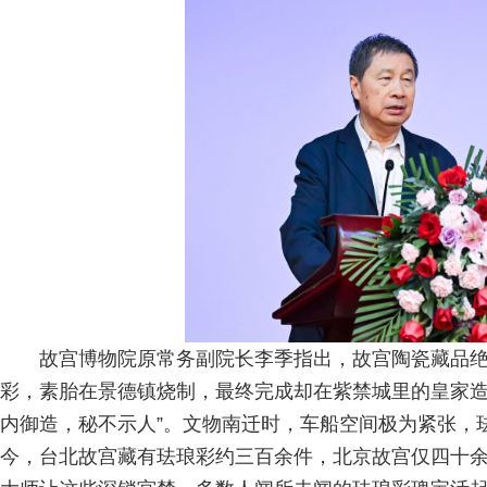
故宫博物院原常务副院长李季指出，故宫陶瓷藏品
彩，素胎在景德镇烧制，最终完成却在紫禁城里的皇家造
内御造，秘不示人”。文物南迁时，车船空间极为紧张，
今，台北故宫藏有珐琅彩约三百余件，北京故宫仅四十