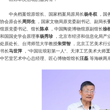
中央档案馆原馆长、国家档案局原局长
杨冬权
，国
协会原会长
周郑生
，国家文物局原党委副书记、副局长
馆原党委书记、馆长
陈卓
，中国陶瓷博物馆原副馆长
徐
和国国史学会原理事
杨秀珍
，北京市经济和信息化局产
处原处长、台湾师范大学教授
朱荣智
，北京工艺美术行
书长
马世萍
，“中国珐琅彩第一人”、天津工艺美术大师
中艺堂艺术中心总经理、匠心博物馆馆长
汪磊
等海峡两