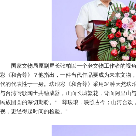
国家文物局原副局长张柏以一个老文物工作者的视
彩《和合尊》？他指出，一件当代作品要成为未来文物
代的代表性于一身。珐琅彩《和合尊》采用34种天然珐
与台湾莺歌陶土共融成器，正面长城繁花，背面阿里山
民族团圆的深切期盼。“一尊珐琅，映照古今；山河合欢
视，更经得起时间的检验。”