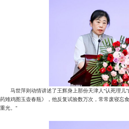
马世萍则动情讲述了王辉身上那份天津人“认死理儿
药雉鸡图玉壶春瓶》，他反复试验数万次，常常废寝忘
重光。”