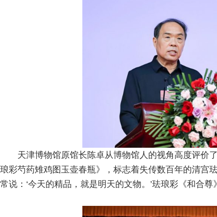
天津博物馆原馆长陈卓从博物馆人的视角高度评价
琅彩芍药雉鸡图玉壶春瓶》，标志着失传数百年的清宫珐
常说：‘今天的精品，就是明天的文物。’珐琅彩《和合尊