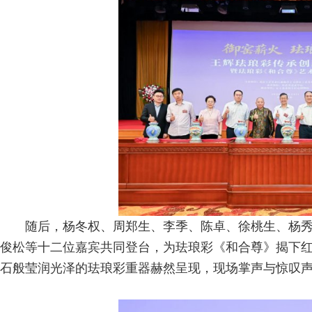
随后，杨冬权、周郑生、李季、陈卓、徐桃生、杨
俊松等十二位嘉宾共同登台，为珐琅彩《和合尊》揭下
石般莹润光泽的珐琅彩重器赫然呈现，现场掌声与惊叹