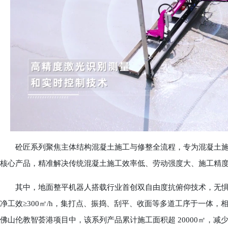
砼匠系列聚焦主体结构混凝土施工与修整全流程，专为混凝土施
核心产品，精准解决传统混凝土施工效率低、劳动强度大、施工精
其中，地面整平机器人搭载行业首创双自由度抗俯仰技术，无惧钢筋
净工效≥300㎡/h，集打点、振捣、刮平、收面等多道工序于一体，相较
佛山伦教智荟港项目中，该系列产品累计施工面积超 20000㎡，减少