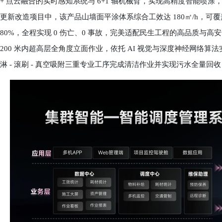
+ 点云融合的实时感知系统与 6+1 轴机械臂，实现高精度智能喷涂
更新改造项目中，该产品山墙面平涂体系综合工效达 180㎡/h，
80%，全程实现 0 伤亡、0 事故，完美适配民生工程的高品质与
200 米内超高层全角度立面作业，依托 AI 视觉与深度神经网络
淋 - 滚刷 - 真空吸附三重专业工序完成清洁作业并实现污水全量