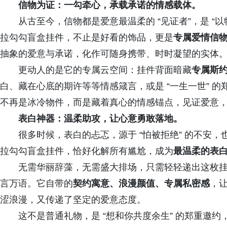
信物为证：一勾牵心，承载承诺的情感载体
。
从古至今，信物都是爱意最温柔的 “见证者”，是 “以物
拉勾勾盲盒挂件，不止是好看的饰品，更是
专属爱情信
抽象的爱意与承诺，化作可随身携带、时时凝望的实体
更动人的是它的专属云空间：挂件背面暗藏
专属
斯
白、藏在心底的期许等等情感箴言，或是 “一生一世” 
不再是冰冷物件，而是藏着真心的情感锚点，见证爱意
表白神器：温柔助攻，让心意勇敢落地
。
很多时候，表白的忐忑，源于 “怕被拒绝” 的不安，也源
拉勾勾盲盒挂件，恰好化解所有尴尬，成为
最温柔的表
无需华丽辞藻，无需盛大排场，只需轻轻递出这枚挂
言万语。它自带的
契约寓意、浪漫颜值、专属私密感
，
涩浪漫，又传递了坚定的爱意态度。
这不是普通礼物，是 “想和你共度余生” 的郑重邀约