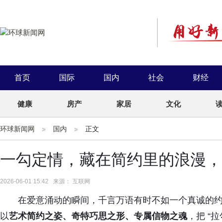
首页
国际
国内
社会
财经
健康
房产
家居
文化
环球新闻网
国内
正文
一勾定情，藏在简约里的浪漫，
2026-06-01 15:42 来源： 互联网
在爱意涌动的瞬间，千言万语有时不如一个真诚的约定。
以
艺术简约之姿、奇特巧思之形、专属信物之魂
，把 “