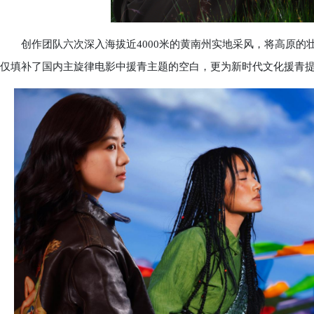
创作团队六次深入海拔近4000米的黄南州实地采风，将高原的
仅填补了国内主旋律电影中援青主题的空白，更为新时代文化援青提