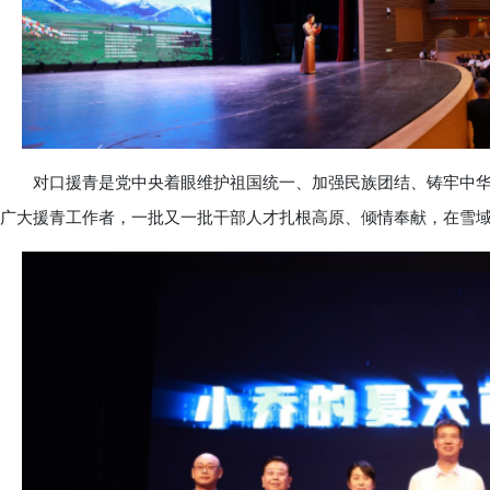
对口援青是党中央着眼维护祖国统一、加强民族团结、铸牢中华
广大援青工作者，一批又一批干部人才扎根高原、倾情奉献，在雪