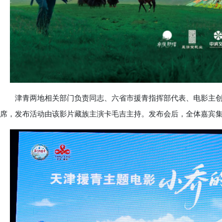
津青两地相关部门负责同志、六省市援青指挥部代表、电影主创团
席，发布活动由该影片藏族主演卡毛吉主持。发布会后，全体嘉宾