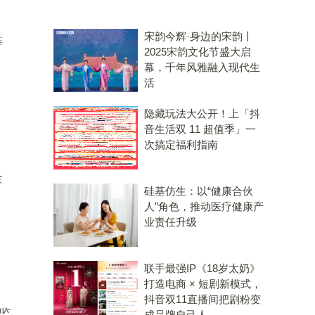
宋韵今辉·身边的宋韵丨
等
2025宋韵文化节盛大启
幕，千年风雅融入现代生
活
隐藏玩法大公开！上「抖
音生活双 11 超值季」一
次搞定福利指南
金
硅基仿生：以“健康合伙
人”角色，推动医疗健康产
业责任升级
联手最强IP《18岁太奶》
打造电商 × 短剧新模式，
抖音双11直播间把剧粉变
监
成品牌自己人