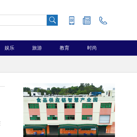
娱乐
旅游
教育
时尚
深
、