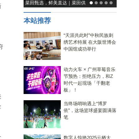
菜田甄选，鲜美直达｜菜田供
能率日式厨房美学：
新
应链，重塑净菜新鲜标准
温馨，也要未来
本站推荐
“天涯共此时”中秋民族刺
绣艺术特展 在大阪世博会
府
中国馆成功举行
、
动力火车 × 广州草莓音乐
节预热：拒绝压力，和Z
时代一起现场「干翻老
板」！
表
当终场哨响遇上“博罗
金
依”，这场篮球盛宴圆满落
笔
务
数字人惊艳2025云栖大