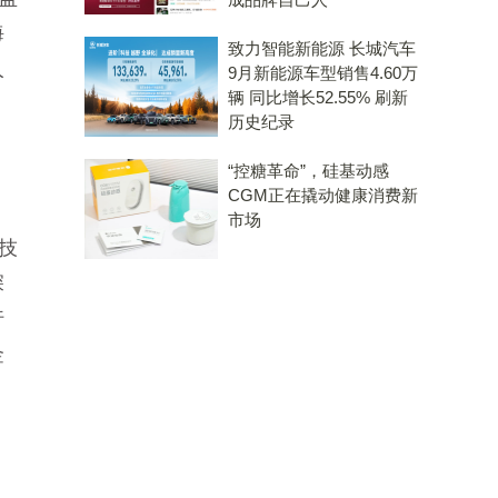
海
致力智能新能源 长城汽车
人
9月新能源车型销售4.60万
辆 同比增长52.55% 刷新
、
历史纪录
“控糖革命”，硅基动感
CGM正在撬动健康消费新
市场
技
深
行
金