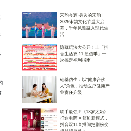
宋韵今辉·身边的宋韵丨
或
2025宋韵文化节盛大启
幕，千年风雅融入现代生
活
子
隐藏玩法大公开！上「抖
音生活双 11 超值季」一
降
次搞定福利指南
硅基仿生：以“健康合伙
的
人”角色，推动医疗健康产
合
业责任升级
联手最强IP《18岁太奶》
打造电商 × 短剧新模式，
抖音双11直播间把剧粉变
成品牌自己人