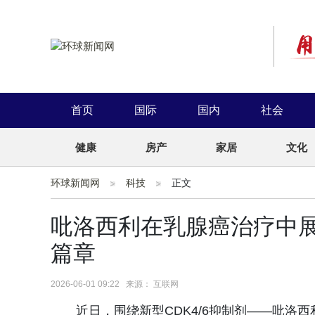
首页
国际
国内
社会
健康
房产
家居
文化
环球新闻网
科技
正文
吡洛西利在乳腺癌治疗中
篇章
2026-06-01 09:22 来源： 互联网
近日，围绕新型CDK4/6抑制剂——吡洛西利（P