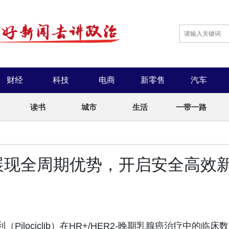
财经
科技
电商
新零售
汽车
读书
城市
生活
一带一路
展现全周期优势，开启安全高效
ilociclib）在HR+/HER2-晚期乳腺癌治疗中的临床数