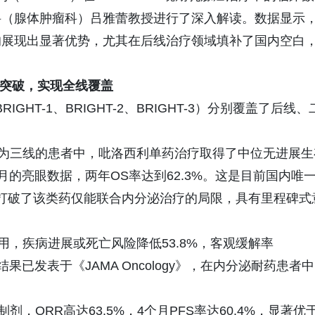
菜田甄选，鲜美直达｜菜田
科（腺体肿瘤科）吕雅蕾教授进行了深入解读。数据显示
应链，重塑净菜新鲜标准
均展现出显著优势，尤其在后线治疗领域填补了国内空白
突破，实现全线覆盖
IGHT-1、BRIGHT-2、BRIGHT-3）分别覆盖了后线、
为三线的患者中，吡洛西利单药治疗取得了中位无进展生
个月的亮眼数据，两年OS率达到62.3%。这是目前国内唯
，打破了该类药仅能联合内分泌治疗的局限，具有里程碑式
用，疾病进展或死亡风险降低53.8%，客观缓解率
果已发表于《JAMA Oncology》，在内分泌耐药患者中
剂，ORR高达63.5%，4个月PFS率达60.4%，显著优