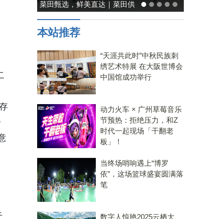
供
能率日式厨房美学：既要此刻
，
温馨，也要未来可期
，
本站推荐
“天涯共此时”中秋民族刺
绣艺术特展 在大阪世博会
二
中国馆成功举行
存
动力火车 × 广州草莓音乐
节预热：拒绝压力，和Z
一
时代一起现场「干翻老
意
板」！
当终场哨响遇上“博罗
依”，这场篮球盛宴圆满落
笔
于
数字人惊艳2025云栖大