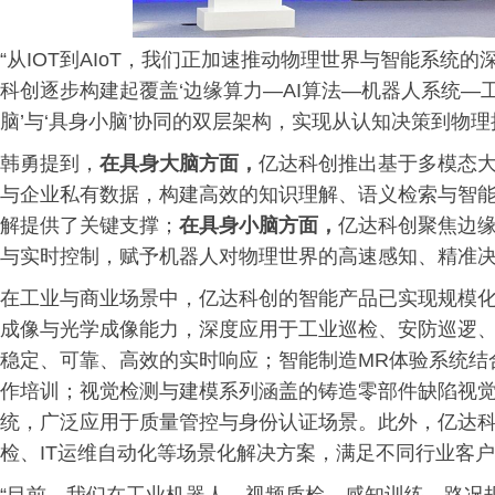
“从IOT到AIoT，我们正加速推动物理世界与智能系
科创逐步构建起覆盖‘边缘算力—AI算法—机器人系统—
脑’与‘具身小脑’协同的双层架构，实现从认知决策到物
韩勇提到，
在
具身大脑
方面，
亿达科创推出基于多模态
与企业私有数据，构建高效的知识理解、语义检索与智
解提供了关键支撑；
在
具身小脑
方面，
亿达科创聚焦边缘
与实时控制，赋予机器人对物理世界的高速感知、精准
在工业与商业场景中，亿达科创的智能产品已实现规模
成像与光学成像能力，深度应用于工业巡检、安防巡逻
稳定、可靠、高效的实时响应；智能制造MR体验系统结
作培训；视觉检测与建模系列涵盖的铸造零部件缺陷视觉
统，广泛应用于质量管控与身份认证场景。此外，亿达
检、IT运维自动化等场景化解决方案，满足不同行业客