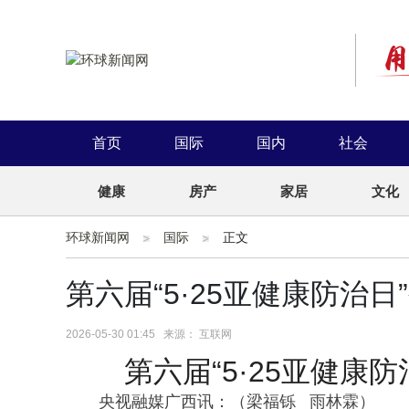
首页
国际
国内
社会
健康
房产
家居
文化
环球新闻网
国际
正文
第六届“5·25亚健康防治
2026-05-30 01:45 来源： 互联网
第六届“5·25亚健康
央视融媒广西讯：（梁福铄 雨林霖）