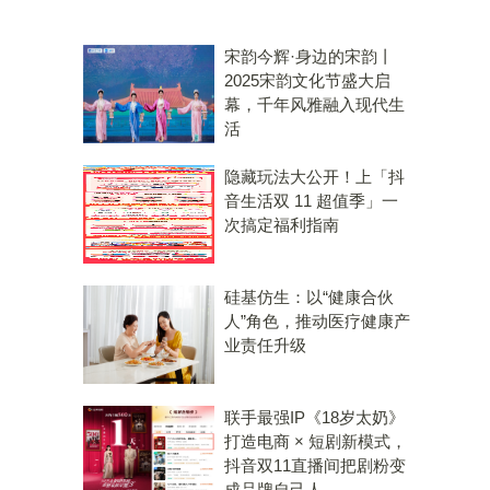
宋韵今辉·身边的宋韵丨
2025宋韵文化节盛大启
幕，千年风雅融入现代生
活
隐藏玩法大公开！上「抖
音生活双 11 超值季」一
次搞定福利指南
硅基仿生：以“健康合伙
人”角色，推动医疗健康产
业责任升级
联手最强IP《18岁太奶》
打造电商 × 短剧新模式，
抖音双11直播间把剧粉变
成品牌自己人