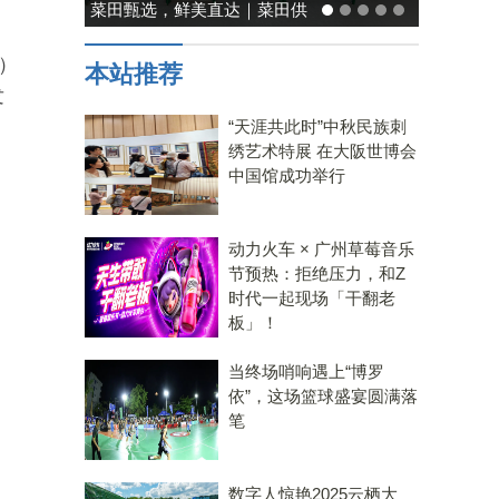
能率日式厨房美学：既要此刻
温馨，也要未来可期
）
本站推荐
发
“天涯共此时”中秋民族刺
绣艺术特展 在大阪世博会
中国馆成功举行
动力火车 × 广州草莓音乐
节预热：拒绝压力，和Z
时代一起现场「干翻老
板」！
当终场哨响遇上“博罗
依”，这场篮球盛宴圆满落
笔
数字人惊艳2025云栖大