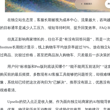
在独立站生态里，客服长期被视为成本中心。流量越大，咨询越多
的目标通常是减少人工压力、缩短等待时间、提升回复效率。FAQ 
但真正影响商家增长的，往往不是“有没有回答问题”，而是一次对话
Institute长期统计显示，线上购物车平均放弃率超过70%。放
过商品、比较过价格，甚至把商品加入购物车、只差最后一步决策
用户问“标准版和Pro版到底该买哪个” “能不能周五前送到” “
购买前的最后摇摆。多数现有AI客服工具能够把问题答完，却很难
豫，系统却已经把这次咨询归为“已解决”。推荐没有跟上，优惠没
很难看清。
Upsello的切入点正是收入侧。作为面向独立站商家的AI智能导购
单、优惠、物流和历史互动数据，完成替代款推荐、加购建议、弃