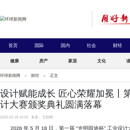
首页
国际
国内
社会
财经
健康
房产
家居
文化
环球新闻网
财经
正文
设计赋能成长 匠心荣耀加冕丨第
计大赛颁奖典礼圆满落幕
2026-05-29 16:02 来源： 互联网
2026 年 5 月 18 日，第一届 “光明园迪杯” 工