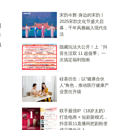
宋韵今辉·身边的宋韵丨
2025宋韵文化节盛大启
州
幕，千年风雅融入现代生
活
年
地
隐藏玩法大公开！上「抖
。
音生活双 11 超值季」一
次搞定福利指南
硅基仿生：以“健康合伙
人”角色，推动医疗健康产
业责任升级
联手最强IP《18岁太奶》
打造电商 × 短剧新模式，
抖音双11直播间把剧粉变
成品牌自己人