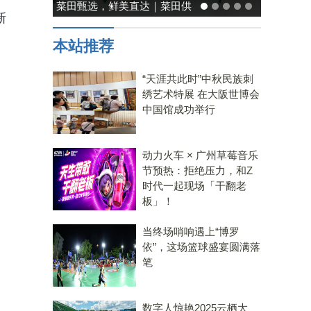
能率日式厨房美学：既要此刻
新
温馨，也要未来可期
本站推荐
“天涯共此时”中秋民族刺
绣艺术特展 在大阪世博会
中国馆成功举行
动力火车 × 广州草莓音乐
节预热：拒绝压力，和Z
时代一起现场「干翻老
板」！
当终场哨响遇上“博罗
依”，这场篮球盛宴圆满落
笔
数字人惊艳2025云栖大