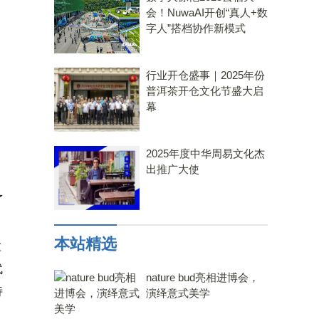
会！NuwaAI开创“真人+数
字人”搭档协作新模式
行业开仓盛事｜2025年份
普洱茶开仓文化节盛大启
幕
2025年度中华周易文化杰
出推广大使
了
本站精选
检
代
nature bud亮相进博会，
特
演绎意式美学