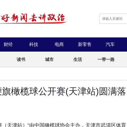
财经
科技
电商
新零售
汽车
读书
城市
生活
一带一路
腰旗橄榄球公开赛(天津站)圆满落
开赛（天津站）”由中国橄榄球协会主办，天津市武清区体育