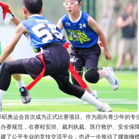
洛杉矶奥运会首次成为正式比赛项目。作为面向青少年的专
的办赛规范，在赛程安排、裁判执裁、医疗救护、安全保
搭建了公平专业的竞技交流平台，也进一步推动了腰旗橄