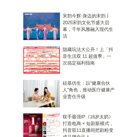
宋韵今辉·身边的宋韵丨
2025宋韵文化节盛大启
幕，千年风雅融入现代生
活
隐藏玩法大公开！上「抖
音生活双 11 超值季」一
次搞定福利指南
硅基仿生：以“健康合伙
人”角色，推动医疗健康产
业责任升级
联手最强IP《18岁太奶》
打造电商 × 短剧新模式，
抖音双11直播间把剧粉变
成品牌自己人