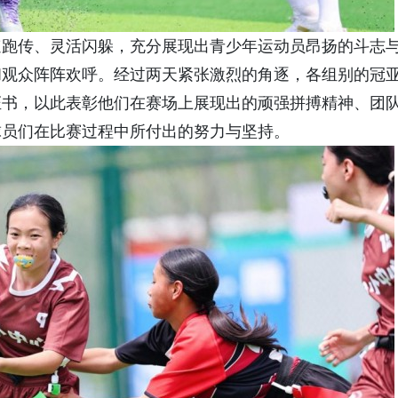
速跑传、灵活闪躲，充分展现出青少年运动员昂扬的斗志
和观众阵阵欢呼。经过两天紧张激烈的角逐，各组别的冠
证书，以此表彰他们在赛场上展现出的顽强拼搏精神、团
球员们在比赛过程中所付出的努力与坚持。