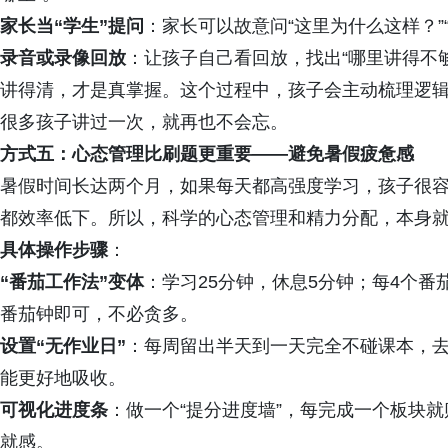
家长当“学生”提问
：家长可以故意问“这里为什么这样？”
录音或录像回放
：让孩子自己看回放，找出“哪里讲得不
讲得清，才是真掌握。这个过程中，孩子会主动梳理逻
很多孩子讲过一次，就再也不会忘。
方式五：心态管理比刷题更重要——避免暑假疲惫感
暑假时间长达两个月，如果每天都高强度学习，孩子很
都效率低下。所以，科学的心态管理和精力分配，本身
具体操作步骤
：
“番茄工作法”变体
：学习25分钟，休息5分钟；每4个番茄
番茄钟即可，不必贪多。
设置“无作业日”
：每周留出半天到一天完全不碰课本，
能更好地吸收。
可视化进度条
：做一个“提分进度墙”，每完成一个板块
就感。