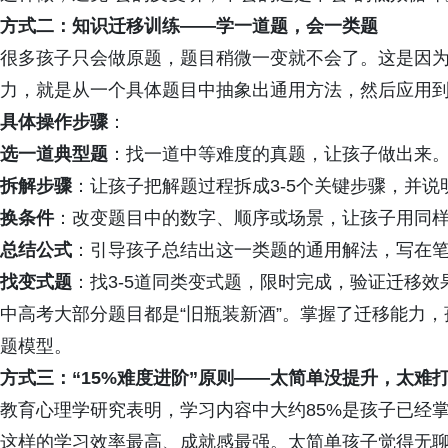
方式二：知识迁移训练——学一道题，会一类题
很多孩子只会做原题，题目稍微一变就不会了。这是因为他
力，就是从一个具体题目中抽象出通用方法，然后应用
具体操作步骤
：
选一道典型题
：找一道中等难度的真题，让孩子做出来
拆解步骤
：让孩子把解题过程拆成3-5个关键步骤，并说
换条件
：改变题目中的数字、顺序或场景，让孩子用同
总结公式
：引导孩子总结出这一类题的通用解法，写在
找变式题
：找3-5道同类变式题，限时完成，验证迁移效
中高考大部分题目都是“旧瓶装新酒”。掌握了迁移能力
题模型。
方式三：“15%难度进阶”原则——太简单没提升，太难
教育心理学研究表明，学习内容中大约85%是孩子已经
这样的学习效率最高、成就感最强。太简单孩子觉得无