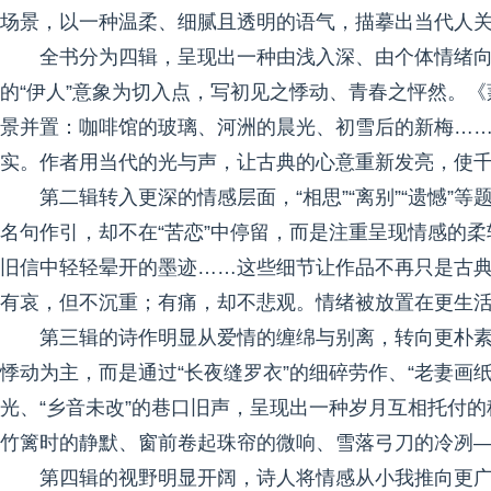
场景，以一种温柔、细腻且透明的语气，描摹出当代人
全书分为四辑，呈现出一种由浅入深、由个体情绪
的“伊人”意象为切入点，写初见之悸动、青春之怦然。
景并置：咖啡馆的玻璃、河洲的晨光、初雪后的新梅……
实。作者用当代的光与声，让古典的心意重新发亮，使
第二辑转入更深的情感层面，“相思”“离别”“遗憾
名句作引，却不在“苦恋”中停留，而是注重呈现情感的
旧信中轻轻晕开的墨迹……这些细节让作品不再只是古典
有哀，但不沉重；有痛，却不悲观。情绪被放置在更生
第三辑的诗作明显从爱情的缠绵与别离，转向更朴
悸动为主，而是通过“长夜缝罗衣”的细碎劳作、“老妻画纸
光、“乡音未改”的巷口旧声，呈现出一种岁月互相托付
竹篱时的静默、窗前卷起珠帘的微响、雪落弓刀的冷冽
第四辑的视野明显开阔，诗人将情感从小我推向更