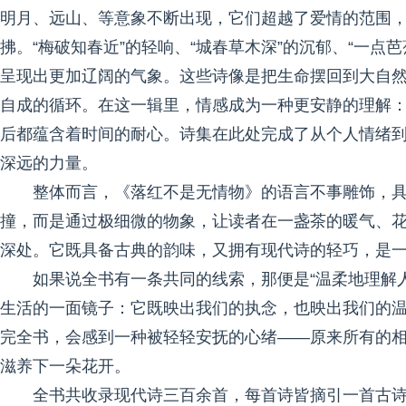
明月、远山、等意象不断出现，它们超越了爱情的范围
拂。“梅破知春近”的轻响、“城春草木深”的沉郁、“一点
呈现出更加辽阔的气象。这些诗像是把生命摆回到大自
自成的循环。在这一辑里，情感成为一种更安静的理解
后都蕴含着时间的耐心。诗集在此处完成了从个人情绪
深远的力量。
整体而言，《落红不是无情物》的语言不事雕饰，
撞，而是通过极细微的物象，让读者在一盏茶的暖气、
深处。它既具备古典的韵味，又拥有现代诗的轻巧，是
如果说全书有一条共同的线索，那便是“温柔地理解
生活的一面镜子：它既映出我们的执念，也映出我们的
完全书，会感到一种被轻轻安抚的心绪——原来所有的
滋养下一朵花开。
全书共收录现代诗三百余首，每首诗皆摘引一首古