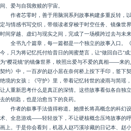
间、爱与自我救赎的宇宙。
作者芯零时，善于用脑洞系列故事构建多重反转，
定与情感书写交织，带领读者穿梭于时空任务、镜像世
时间穿越、虚幻与现实之间，完成了一场横跨过去与未
全书九个篇章，每一篇都是一个独立的故事入口。
今，只为将记忆托付给昔日的闺蜜楚言，让“做回自己”
为“樱花镜”的镜像世界，映照出爱与不爱的真相——来
契约》中，一百岁的赵小居在奈何桥上按下手印，签下
绝境的女孩；《守护》里，带着记忆转世的凌雨与简瑶
让人重新思考什么是真正的深情。这些故事看似各自独
去的钥匙，也是治愈当下的良药。
作者的叙事手法值得称道。她擅长将高概念的科幻
术、全息游戏——轻轻放下，不让硬核概念压垮故事的
画上。于是你会看到，机器人赵巧溪珍藏的日记本、赵