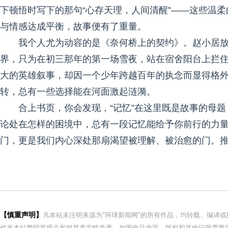
下顿悟时写下的那句“心存天理，人间清醒”——这些温
与情感达成平衡，故事便有了重量。
我个人尤为动容的是《奈何桥上的契约》。赵小居
界，只为在初三那年的第一场雪夜，站在宿舍阳台上拦住
大的英雄叙事，却因一个少年跨越百年的执念而显得格
转，总有一些选择能在河面激起涟漪。
合上书页，你会发现，“记忆”在这里既是故事的母
论处在怎样的困境中，总有一段记忆能给予你前行的力
门，更是我们内心深处那扇渴望被理解、被治愈的门。
【慎重声明】
凡本站未注明来源为"环球新闻网"的所有作品，均转载、编译
代表本站赞同其观点和对其真实性负责。如因作品内容、版权和其他问题需要同