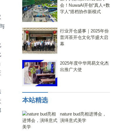
会！NuwaAI开创“真人+数
字人”搭档协作新模式
仅
与
行业开仓盛事｜2025年份
普洱茶开仓文化节盛大启
幕
化
化
2025年度中华周易文化杰
为
出推广大使
匠
示
本站精选
意
那
nature bud亮相进博会，
演绎意式美学