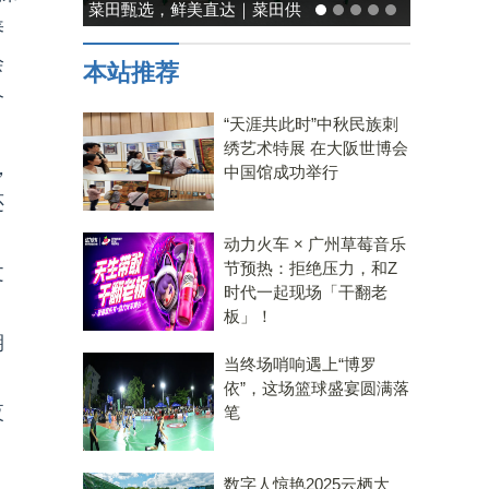
菜田甄选，鲜美直达｜菜田供
养
应链，重塑净菜新鲜标准
绘
本站推荐
介
“天涯共此时”中秋民族刺
绣艺术特展 在大阪世博会
，
中国馆成功举行
还
动力火车 × 广州草莓音乐
节预热：拒绝压力，和Z
文
时代一起现场「干翻老
板」！
期
当终场哨响遇上“博罗
依”，这场篮球盛宴圆满落
夜
笔
数字人惊艳2025云栖大