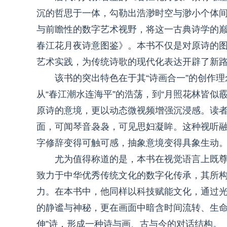
沉的哲思于一体，勾勒出浩渺时空与渺小个体
与前瞻性的数字艺术视野，将这一古典诗学的
春江花月夜诗意图鉴》。本书不仅是对原诗的
艺术实践，为传统诗歌的现代化表达开辟了新
该书的突出特色在于其“诗画合一”的创作理
从“春江潮水连海平”的浩荡，到“月照花林皆似
原诗的意境，更以动态微视频增强沉浸感。读
面，可闻琴音袅袅，可见思妇凝眸。这种视听
字修辞变得可触可感，抽象意境变得具象生动
尤为值得称道的是，本书在视觉语言上既
致力于中华优秀传统文化的数字化传承，其所构
力。在本书中，他同样以科技赋能文化，通过
的静谧与神秘，更在画面中暗含时间流转、生命
伸”诗，形成一种诗与画、古与今的对话结构。