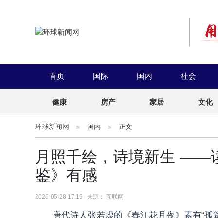
首页
国际
国内
社会
健康
房产
家居
文化
环球新闻网
国内
正文
月照千绘，诗境新生 ——
鉴》有感
2026-05-28 17:19 来源： 互联网
唐代诗人张若虚的《春江花月夜》素有“孤