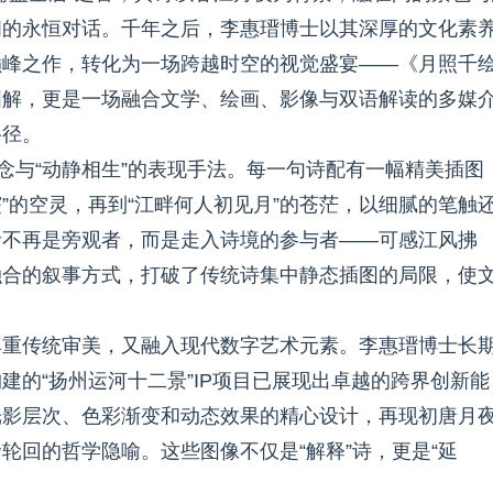
间的永恒对话。千年之后，李惠瑨博士以其深厚的文化素
巅峰之作，转化为一场跨越时空的视觉盛宴——《月照千
图解，更是一场融合文学、绘画、影像与双语解读的多媒
路径。
念与“动静相生”的表现手法。每一句诗配有一幅精美插图
霰”的空灵，再到“江畔何人初见月”的苍茫，以细腻的笔触
者不再是旁观者，而是走入诗境的参与者——可感江风拂
融合的叙事方式，打破了传统诗集中静态插图的局限，使
。
尊重传统审美，又融入现代数字艺术元素。李惠瑨博士长
建的“扬州运河十二景”IP项目已展现出卓越的跨界创新能
光影层次、色彩渐变和动态效果的精心设计，再现初唐月
轮回的哲学隐喻。这些图像不仅是“解释”诗，更是“延