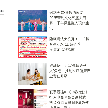
佳佳
宋韵今辉·身边的宋韵丨
2025宋韵文化节盛大启
幕，千年风雅融入现代生
不
活
隐藏玩法大公开！上「抖
音生活双 11 超值季」一
次搞定福利指南
硅基仿生：以“健康合伙
人”角色，推动医疗健康产
业责任升级
联手最强IP《18岁太奶》
打造电商 × 短剧新模式，
抖音双11直播间把剧粉变
成品牌自己人