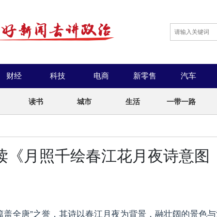
财经
科技
电商
新零售
汽车
读书
城市
生活
一带一路
读《月照千绘春江花月夜诗意图
篇盖全唐”之誉，其诗以春江月夜为背景，融壮阔的景色与