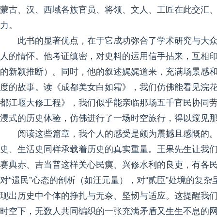
蒙古、汉、西域各族官员、将领、文人、工匠在此交汇
力。
此书的显著优点，在于它成功弥合了学术研究与大
人的情怀。他考证缜密，对史料的运用信手拈来，互相印
的新颖推断）。同时，他的叙述娓娓道来，充满场景感
度的故事。读《成都美女白如霜》，我们仿佛能看见浣
都江堰大修工程》，我们似乎能亲临那场五千官民协同
浸式的历史体验，仿佛进行了一场时空旅行，得以窥见
阅读这些篇章，我个人的感受是颇为震撼且感慨的
史、生活史同样承载着历史的真实重量。王果先生让我
赛典赤、吉当普这样关心民瘼、兴修水利的良吏，有各
对“遗民”心态的剖析（如汪元量），对“贰臣”处境的复
现出历史中个体的挣扎与无奈、坚韧与适应。这提醒我
时空下，无数人共同编织的一张充满矛盾又生生不息的