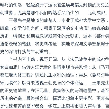
精巧的钥匙，轻轻旋开了这段被尘埃与偏见封锁的历史
朝世界，尤其是那个我们既熟悉又陌生的——元朝成都
王果先生是地道的成都人，毕业于成都大学中文系
编辑与文学创作之间，积累了深厚的文史功底与敏锐的
历史，特别是长期被忽视或简化的元朝史。这本《都付
通俗晓畅的笔触，将史料考证、实地寻踪与文学想象熔
史的深情打捞与生动重构。
全书内容丰赡，视野开阔。从《宋元战争中的成都
女白如霜》借诗人汪元量的眼睛重现市井风情；从《马可
都江堰大修工程》讲述民生水利的治理；再从《撒马尔罕
宋元易代》以诗歌透视王朝更替的个体命运……王果先
的正史缝隙里，在汪元量、虞集等人的诗词翰墨中，甚
历史的碎瓷，最终拼合出一幅远比想象中更多彩、更复
是快速复苏的繁华都会：锦江之上廊桥市场人声鼎沸，