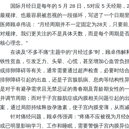
国际月经日是每年的 5 月 28 日，5对应 5 天经期
最规律、也最容易被忽视的一段循环，写进了一个日期
医师顾卓伟说： "月经周期并不一定固定为28天，只要
对规律。我们更关注的不是具体天数，而是每个周期是否
核心理念。"
在谈及"不多不痛"主题中的"月经过多"时，顾卓伟
铁性贫血，引发乏力、头晕、心慌，甚至增加心血管负
或排卵障碍等有关，通常需要通过超声检查，必要时结
排卵障碍引起的出血，还是子宫腺肌病、息肉等结构性异
是对于有避孕需求且无禁忌证的青春期及育龄期女性的
并调节周期；而对于子宫腺肌症或内膜相关问题引起的
案，通过局部持续释放孕激素，使子宫内膜变薄，从而减
针对痛经问题，顾卓伟强调："疼痛不应被视为月经的
或已明显影响学习、工作和睡眠，需要警惕子宫内膜异