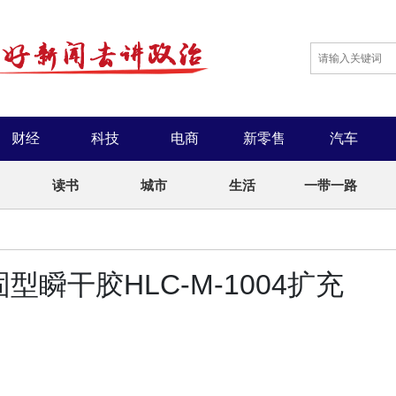
财经
科技
电商
新零售
汽车
读书
城市
生活
一带一路
型瞬干胶HLC‑M‑1004扩充