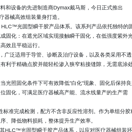
速固化材料和设备的先进制造商Dymax戴马斯，今日正式推出
杂医疗器械高效组装量身打造。
max HLC™光固型瞬干胶产品体系。该系列产品依托独特的
完成固化：在遮光区域实现接触瞬干固化，在低强度紫外
程高效且平稳运行。
而开发，广泛适用于导管、诊断及治疗设备，以及各类采用不透
性有利于精确点胶并能轻松渗入狭窄粘接缝隙，无需底涂
当光照固化条件下可有效降低"白化"现象、固化后保持良
定位固化，可满足医疗器械高产能、流水线量产的生产需
3生物相容性标准完成检测，配方不含非反应性溶剂。作为单组分胶
工序、降低物料损耗，整体提升生产效率。
持续丰富其HLC™光固型瞬干胶产品体系，以应对医疗器械组装