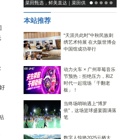
菜田甄选，鲜美直达｜菜田供
应链，重塑净菜新鲜标准
本站推荐
固
“天涯共此时”中秋民族刺
光
绣艺术特展 在大阪世博会
中国馆成功举行
处
动力火车 × 广州草莓音乐
节预热：拒绝压力，和Z
时代一起现场「干翻老
好
板」！
当终场哨响遇上“博罗
依”，这场篮球盛宴圆满落
粘
笔
环
数字人惊艳2025云栖大