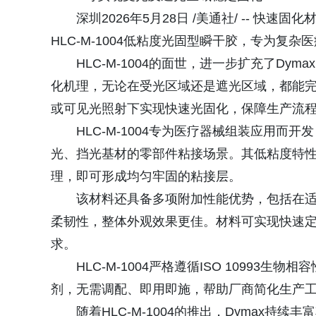
深圳2026年5月28日 /美通社/ -- 快
HLC‑M‑1004低粘度光固型瞬干胶，专为复
HLC‑M‑1004的面世，进一步扩充了Dy
化机理，无论在受光区域还是遮光区域，都能
或可见光照射下实现快速光固化，保障生产流
HLC‑M‑1004专为医疗器械组装应用
光、挡光基材的零部件粘接场景。其低粘度特
理，即可形成均匀牢固的粘接层。
该材料还具备多项附加性能优势，包括在适
柔韧性，整体外观效果更佳。材料可实现快速
求。
HLC‑M‑1004严格遵循ISO 1099
剂，无需调配、即用即施，帮助厂商简化生产
随着HLC‑M‑1004的推出，Dymax