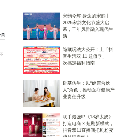
宋韵今辉·身边的宋韵丨
2025宋韵文化节盛大启
幕，千年风雅融入现代生
小美
活
隐藏玩法大公开！上「抖
不
音生活双 11 超值季」一
次搞定福利指南
硅基仿生：以“健康合伙
人”角色，推动医疗健康产
业责任升级
联手最强IP《18岁太奶》
打造电商 × 短剧新模式，
抖音双11直播间把剧粉变
成品牌自己人