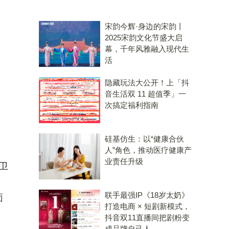
宋韵今辉·身边的宋韵丨
2025宋韵文化节盛大启
幕，千年风雅融入现代生
活
隐藏玩法大公开！上「抖
音生活双 11 超值季」一
次搞定福利指南
硅基仿生：以“健康合伙
人”角色，推动医疗健康产
业责任升级
卫
联手最强IP《18岁太奶》
面
打造电商 × 短剧新模式，
抖音双11直播间把剧粉变
成品牌自己人