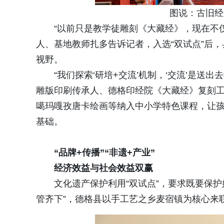
图说：古旧经
“以前只是教学徒雕刻《大藏经》，现在不
人、基地教师扎多告诉记者，入选“双试点”后
视野。
“我们探索‘研培+交流’机制，‘交流’是送出
雕版印刷传承人、德格印经院《大藏经》复刻
噶玛嘎孜唐卡绘画等纳入中小学特色课程，让
基础。
“品牌+传播”“非遗+产业”
经济效益与社会效益双赢
文化遗产保护利用“双试点”，要求既要保
管齐下”，德格县以手工艺之乡麦宿镇为核心来