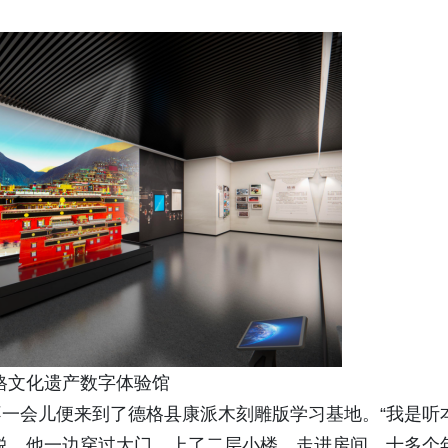
格文化遗产数字体验馆
一会儿便来到了德格县康派木刻雕版学习基地。“我是听
说，他一边穿过大门，上了二层小楼。走进房间，十多个