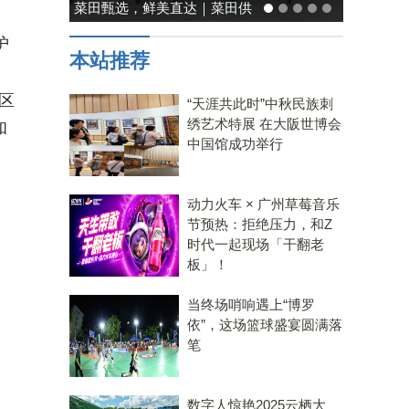
能率日式厨房美学：既要此刻
温馨，也要未来可期
护
本站推荐
区
“天涯共此时”中秋民族刺
绣艺术特展 在大阪世博会
和
中国馆成功举行
动力火车 × 广州草莓音乐
节预热：拒绝压力，和Z
时代一起现场「干翻老
板」！
当终场哨响遇上“博罗
依”，这场篮球盛宴圆满落
笔
数字人惊艳2025云栖大