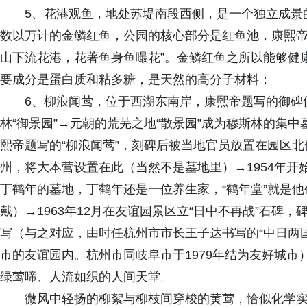
5、花港观鱼，地处苏堤南段西侧，是一个独立成景
数以万计的金鳞红鱼，公园的核心部分是红鱼池，康熙帝
山下流花港，花著鱼身鱼嘬花”。金鳞红鱼之所以能够健
要成分是蛋白质和粘多糖，是天然的高分子材料；
6、柳浪闻莺，位于西湖东南岸，康熙帝题写的御碑
林“御景园”→元朝的荒芜之地“散景园”成为穆斯林的集
熙帝题写的“柳浪闻莺”，刻碑后被当地官员放置在园区北侧
州，将大本营设置在此（当然不是墓地里）→1954年
丁鹤年的墓地，丁鹤年还是一位养生家，“鹤年堂”就是
戴）→1963年12月在友谊园景区立“日中不再战”石碑，
写（与之对应，由时任杭州市市长王子达书写的“中日两
市的友谊园内。杭州市同岐阜市于1979年结为友好城
绿莺啼、人流如织的人间天堂。
微风中轻扬的柳絮与柳枝间穿梭的黄莺，恰似化学