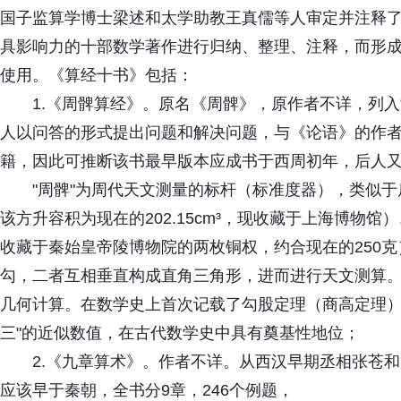
国子监算学博士梁述和太学助教王真儒等人审定并注释
具影响力的十部数学著作进行归纳、整理、注释，而形
使用。《算经十书》包括：
1.《周髀算经》。原名《周髀》，原作者不详，列入
人以问答的形式提出问题和解决问题，与《论语》的作
籍，因此可推断该书最早版本应成书于西周初年，后人
"周髀"为周代天文测量的标杆（标准度器），类似
该方升容积为现在的202.15cm³，现收藏于上海博物
收藏于秦始皇帝陵博物院的两枚铜权，约合现在的250克
勾，二者互相垂直构成直角三角形，进而进行天文测算
几何计算。在数学史上首次记载了勾股定理（商高定理）
三"的近似数值，在古代数学史中具有奠基性地位；
2.《九章算术》。作者不详。从西汉早期丞相张苍
应该早于秦朝，全书分9章，246个例题，