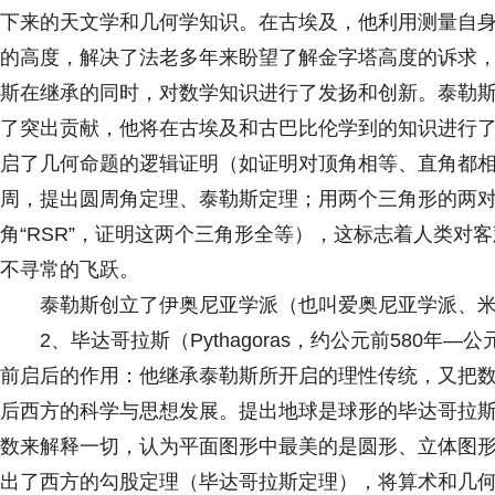
下来的天文学和几何学知识。在古埃及，他利用测量自
的高度，解决了法老多年来盼望了解金字塔高度的诉求
斯在继承的同时，对数学知识进行了发扬和创新。泰勒
了突出贡献，他将在古埃及和古巴比伦学到的知识进行
启了几何命题的逻辑证明（如证明对顶角相等、直角都
周，提出圆周角定理、泰勒斯定理；用两个三角形的两
角“RSR”，证明这两个三角形全等），这标志着人类对
不寻常的飞跃。
泰勒斯创立了伊奥尼亚学派（也叫爱奥尼亚学派、
2、毕达哥拉斯（Pythagoras，约公元前580年
前启后的作用：他继承泰勒斯所开启的理性传统，又把
后西方的科学与思想发展。提出地球是球形的毕达哥拉斯及
数来解释一切，认为平面图形中最美的是圆形、立体图形
出了西方的勾股定理（毕达哥拉斯定理），将算术和几何