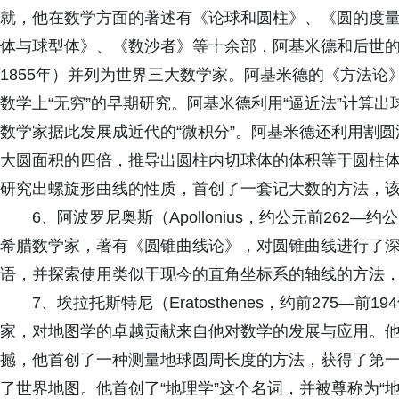
就，他在数学方面的著述有《论球和圆柱》、《圆的度
体与球型体》、《数沙者》等十余部，阿基米德和后世的牛顿
1855年）并列为世界三大数学家。阿基米德的《方法论
数学上“无穷”的早期研究。阿基米德利用“逼近法”计算
数学家据此发展成近代的“微积分”。阿基米德还利用割
大圆面积的四倍，推导出圆柱内切球体的体积等于圆柱
研究出螺旋形曲线的性质，首创了一套记大数的方法，
6、阿波罗尼奥斯（Apollonius，约公元前262
希腊数学家，著有《圆锥曲线论》，对圆锥曲线进行了
语，并探索使用类似于现今的直角坐标系的轴线的方法
7、埃拉托斯特尼（Eratosthenes，约前275—
家，对地图学的卓越贡献来自他对数学的发展与应用。
撼，他首创了一种测量地球圆周长度的方法，获得了第
了世界地图。他首创了“地理学”这个名词，并被尊称为“地