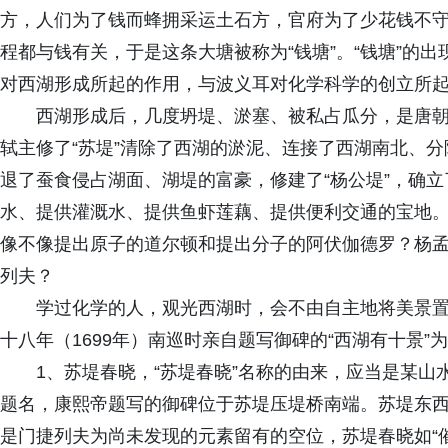
方，人们为了钱而蜂拥采运土石方，官府为了少花钱不
程都与钱有关，于是这条大塘被称为“钱塘”。“钱塘”的
对西湖形成所起的作用，与波义耳对化学科学的创立所
西湖形成后，几度坍堤、淤塞、被私占瓜分，是唐朝
轼主修了“苏堤”清除了西湖的淤泥、连接了西湖南北、
退了蚕食侵占湖面、湖堤的富豪，修建了“杨公堤”，确
水、提供灌溉水、提供鱼虾莲藕、提供便利交通的宝地
像不像提出原子的道尔顿和提出分子的阿伏伽德罗？杨
列夫？
学过化学的人，观光西湖时，会不由自主地将美景
十八年（1699年）南巡时亲自题写御碑的“西湖有十景”
1、苏堤春晓，“苏堤春晓”名称的由来，应当是某
题名，康熙帝题写的御碑位于苏堤压堤桥南端。苏堤东
是门捷列夫为尚未发现的元素留有的空位，苏堤春晓如“