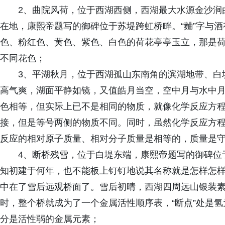
2、曲院风荷，位于西湖西侧，西湖最大水源金沙涧
在地，康熙帝题写的御碑位于苏堤跨虹桥畔。“麯”字与
色、粉红色、黄色、紫色、白色的荷花亭亭玉立，那是荷
不同花色；
3、平湖秋月，位于西湖孤山东南角的滨湖地带、白
高气爽，湖面平静如镜，又值皓月当空，空中月与水中
色相等，但实际上已不是相同的物质，就像化学反应方
接，但是等号两侧的物质不同。同时，虽然化学反应方
反应的相对原子质量、相对分子质量是相等的，质量是
4、断桥残雪，位于白堤东端，康熙帝题写的御碑位
知初建于何年，也不能板上钉钉地说其名称就是怎样怎样
中在了雪后远观桥面了。雪后初晴，西湖四周远山银装素
时，整个桥就成为了一个金属活性顺序表，“断点”处是氢元
分是活性弱的金属元素；