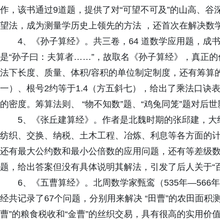
作，该书通过9道题，提供了对“可望不可及”的山高、
望法，成为测量学历史上领先的方法 ，还首次在解决数
4、《孙子算经》。共三卷，64 道数学应用题，成
是“孙子曰：夫算者……”，故取名《孙子算经》，真正
法下长度、质量、体积/容积的单位制定制度，还有筹算
一）、根号2约等于1.4（方五斜七），给出了乘法口诀
的密度。筹算法则、 “物不知数”题、“鸡兔同笼”题对后
5、《张丘建算经》。作者是北魏时期的张邱建，大
纺织、交换、纳税、土木工程、冶炼、利息等各方面的
还有最大公约数和最小公倍数的应用问题，还有等差级数
题，给出答案但没有具体说明其解法，引发了后人关于“
6、《五曹算经》。北周数学家甄鸾（535年—56
经共记录了67个问题，分别用来解决 “田曹”的农田面积测
曹”的粮食税收和“金曹”的丝织交易，具有很高的实用价