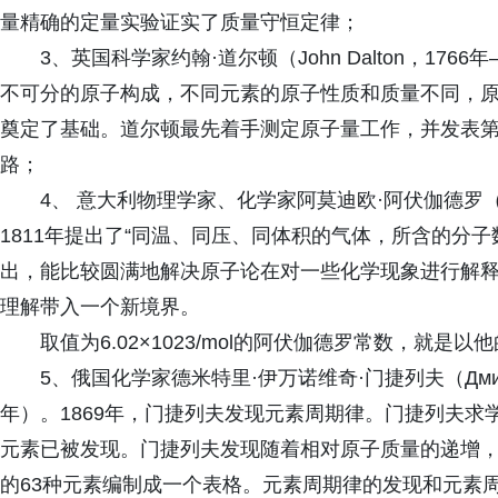
量精确的定量实验证实了质量守恒定律；
3、英国科学家约翰·道尔顿（John Dalton，176
不可分的原子构成，不同元素的原子性质和质量不同，
奠定了基础。道尔顿最先着手测定原子量工作，并发表
路；
4、 意大利物理学家、化学家阿莫迪欧·阿伏伽德罗（Amed
1811年提出了“同温、同压、同体积的气体，所含的分
出，能比较圆满地解决原子论在对一些化学现象进行解
理解带入一个新境界。
取值为6.02×1023/mol的阿伏伽德罗常数，就是
5、俄国化学家德米特里·伊万诺维奇·门捷列夫（Дмитрий 
年）。1869年，门捷列夫发现元素周期律。门捷列夫
元素已被发现。门捷列夫发现随着相对原子质量的递增
的63种元素编制成一个表格。元素周期律的发现和元素