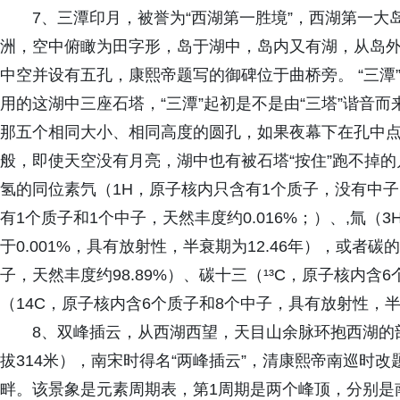
7、三潭印月，被誉为“西湖第一胜境”，西湖第一
洲，空中俯瞰为田字形，岛于湖中，岛内又有湖，从岛
中空并设有五孔，康熙帝题写的御碑位于曲桥旁。 “三潭
用的这湖中三座石塔，“三潭”起初是不是由“三塔”谐音而
那五个相同大小、相同高度的圆孔，如果夜幕下在孔中
般，即使天空没有月亮，湖中也有被石塔“按住”跑不掉
氢的同位素氕（1H，原子核内只含有1个质子，没有中子，
有1个质子和1个中子，天然丰度约0.016%；）、,氚（
于0.001%，具有放射性，半衰期为12.46年），或者
子，天然丰度约98.89%）、碳十三（¹³C，原子核内含
（14C，原子核内含6个质子和8个中子，具有放射性，半衰
8、双峰插云，从西湖西望，天目山余脉环抱西湖的
拔314米），南宋时得名“两峰插云”，清康熙帝南巡时改
畔。该景象是元素周期表，第1周期是两个峰顶，分别是南