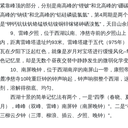
紧靠峰顶的部分，分别是南高峰的“锂铍”和北高峰的“硼
高峰的“钠镁”和北高峰的“铝硅磷硫氯氩”，第4周期是
是“钾钙钪钛钒铬锰铁钴镍铜锌镓锗砷硒溴氪”，天目山余
9、雷峰夕照，位于西湖以南、净慈寺前的夕照山上
内，距离雷峰塔遗址约93米。雷峰塔建于五代（975年
瓦在夕阳下泛起红色，就像是岁月对宝塔进行缓慢风化–
色记忆里，却是无数个昼夜交替中静静发生的微弱化学
10、南屏晚钟，位于西湖南岸的南屏山一带，康熙
麓净慈寺10吨重巨钟的钟声响起，钟声响彻整个西湖，
剂，溶解得彻底、均匀。
西湖十景的简单记忆法有两个，一是“四季（春晓、
月），峰峰（双峰、雷峰）南屏钟（南屏晚钟）”。二是
三柳云夕钟（三潭、柳浪、插云、夕照、晚钟）”。