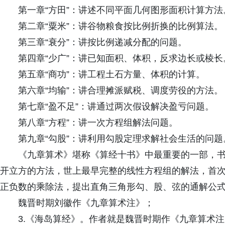
第一章“方田”：讲述不同平面几何图形面积计算方法
第二章“粟米”：讲谷物粮食按比例折换的比例算法。
第三章“衰分”：讲按比例递减分配的问题。
第四章“少广”：讲已知面积、体积，反求边长或棱长
第五章“商功”：讲工程土石方量、体积的计算。
第六章“均输”：讲合理摊派赋税、调度劳役的方法。
第七章“盈不足”：讲通过两次假设解决盈亏问题。
第八章“方程”：讲一次方程组解法问题。
第九章“勾股”：讲利用勾股定理求解社会生活的问题
《九章算术》堪称《算经十书》中最重要的一部，
开立方的方法，世上最早完整的线性方程组的解法，首
正负数的乘除法，提出直角三角形勾、股、弦的通解公
魏晋时期刘徽作《九章算术注》；
3.《海岛算经》。作者就是魏晋时期作《九章算术注