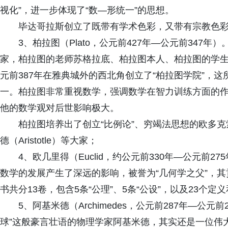
视化”，进一步体现了“数—形统一”的思想。
毕达哥拉斯创立了既带有学术色彩，又带有宗教色
3、柏拉图（Plato，公元前427年—公元前34
家，柏拉图的老师苏格拉底、柏拉图本人、柏拉图的学
元前387年在雅典城外的西北角创立了“柏拉图学院”，
一。柏拉图非常重视数学，强调数学在智力训练方面的
他的数学观对后世影响极大。
柏拉图培养出了创立“比例论”、穷竭法思想的欧多克索
德（Aristotle）等大家；
4、欧几里得（Euclid，约公元前330年—公元前
数学的发展产生了深远的影响，被誉为“几何学之父”，
书共分13卷，包含5条“公理”、5条“公设”，以及23个定义
5、阿基米德（Archimedes，公元前287年—公
球”这般豪言壮语的物理学家阿基米德，其实还是一位伟