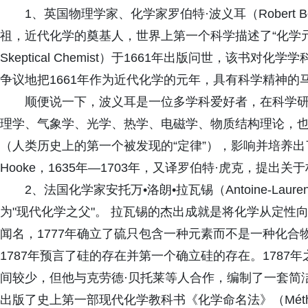
1、英国物理学家、化学家罗伯特·波义耳（Robert B
祖，近代化学的奠基人，世界上第一个科学描述了“化学元
Skeptical Chemist）于1661年出版问世，该
争议地把1661年作为近代化学的元年，具有科学精神的
顺便说一下，波义耳是一位多学科爱好者，在科学
理学、气象学、光学、热学、电磁学、物质结构理论，
（人类历史上的第一个被发现的“定律”），影响并培养出了
Hooke，1635年—1703年，又译罗伯特·虎克，提
2、法国化学家安托万•洛朗•拉瓦锡（Antoine-Laurent
为"现代化学之父"。 拉瓦锡的杰出成就是将化学从定性
闻名，1777年确立了硫只包含一种元素而不是一种化合物
1787年预言了硅的存在并第一个确立硅的存在。178
间较少，但他与克劳德·贝托莱等人合作，编制了一套简
出版了史上第一部现代化学教科书《化学命名法》（Méthode de