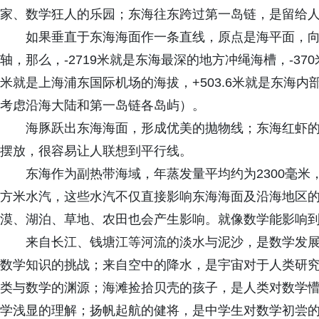
家、数学狂人的乐园；东海往东跨过第一岛链，是留给
如果垂直于东海海面作一条直线，原点是海平面，向
轴，那么，-2719米就是东海最深的地方冲绳海槽，-3
米就是上海浦东国际机场的海拔，+503.6米就是东海
考虑沿海大陆和第一岛链各岛屿）。
海豚跃出东海海面，形成优美的抛物线；东海红虾
摆放，很容易让人联想到平行线。
东海作为副热带海域，年蒸发量平均约为2300毫米，
方米水汽，这些水汽不仅直接影响东海海面及沿海地区
漠、湖泊、草地、农田也会产生影响。就像数学能影响
来自长江、钱塘江等河流的淡水与泥沙，是数学发
数学知识的挑战；来自空中的降水，是宇宙对于人类研
类与数学的渊源；海滩捡拾贝壳的孩子，是人类对数学
学浅显的理解；扬帆起航的健将，是中学生对数学初尝