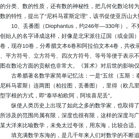
的分类、数的性质，还有数的神秘性，把几何化数论转
数的特性，提出了“尼科马霍斯定理”，该书促使亚历山
10、丢番图（Diophantus，约246年—330
创始人的名字译成这样，好像是北宋派往辽国（或金国）
卷，现存10卷，分希腊文本6卷和阿拉伯文本4卷，共收
、平方符号、立方符号、四次方符号、等号等便于表示
图在数论方面的贡献也非常大。《算术》对后世的影响
古希腊著名数学家简单记忆法：一是“五丝（五斯：
尼科马霍斯）连两图（柏拉图，丢番图），里得（欧几里
型字根的方式，即“泰毕柏欧阿，阿埃喜尼丢”。
纵使人类历史上出现了如此之多的数学家，也取得
所涉及的范围尚属有限，深度也很有限，这样的深度与
某大洋来比喻数学，未免太过夸张，用东海，比较合适
填充满数学东海的，是几千年来人们对数学的不断