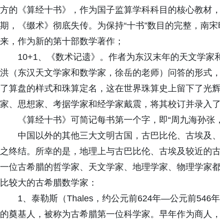
方的《算经十书》，作为国子监算学科科目的核心教材
期，《缀术》彻底失传。为保持“十书”数目的完整，南宋
来，作为新的第十部数学著作；
10+1、《数术记遗》。作者为东汉末年的天文学家和
洪（东汉天文学家和数学家，徐岳的老师）问答的形式，
了算盘的样式和珠算定名，这在世界珠算史上留下了光
家、思想家、考据学家和经学家戴震，将其校订并录入
《算经十书》可简记每书第一个字，即“周九海孙张
中国以外的其他三大文明古国，古巴比伦、古埃及
之终结。所幸的是，地理上与古巴比伦、古埃及较近的
一位古希腊的哲学家、天文学家、地理学家、物理学家
比较大的古希腊数学家：
1、泰勒斯（Thales，约公元前624年—公元前5
的奠基人，被称为古希腊第一位科学家。早年作为商人