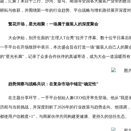
题，汇聚了来自十三行、沙河、金马、南油等全国各大服装产业带的数百位
耕耘与收获，并围绕新一年的行业趋势、平台战略与增长路径展开深度对
繁花开场，星光相聚：一场属于服装人的深度聚会
大会伊始，别开生面的“主理人T台秀”拉开了序幕。数十位平日幕
一手平台在开场致辞中表示，本次盛会旨在打造一场“服装人自己人的聚
的“星光长廊”，记录了众多合作伙伴的真诚寄语，成为大会一道温暖而
趋势洞察与战略共识：在复杂市场中锚定“确定性”
在主题分享环节，一手平台创始人兼CEO伯牙率先登场。他从“我是
历程与当前挑战，并深度剖析了2026年的行业政策与趋势走向。他强调，
都使用户信赖度+1”，与商家伙伴共同构建更健康、更持久的信任生态。