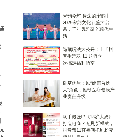
宋韵今辉·身边的宋韵丨
2025宋韵文化节盛大启
通
幕，千年风雅融入现代生
活
成
隐藏玩法大公开！上「抖
音生活双 11 超值季」一
次搞定福利指南
搭
迫
硅基仿生：以“健康合伙
人”角色，推动医疗健康产
业责任升级
模
基
联手最强IP《18岁太奶》
到
打造电商 × 短剧新模式，
抗
抖音双11直播间把剧粉变
成品牌自己人