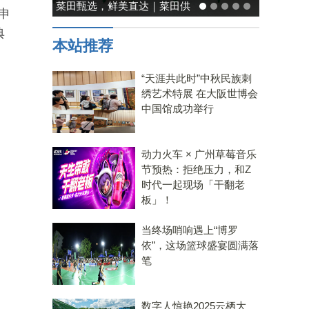
菜田甄选，鲜美直达｜菜田供
申
应链，重塑净菜新鲜标准
典
本站推荐
“天涯共此时”中秋民族刺
绣艺术特展 在大阪世博会
中国馆成功举行
动力火车 × 广州草莓音乐
节预热：拒绝压力，和Z
时代一起现场「干翻老
板」！
当终场哨响遇上“博罗
依”，这场篮球盛宴圆满落
笔
数字人惊艳2025云栖大