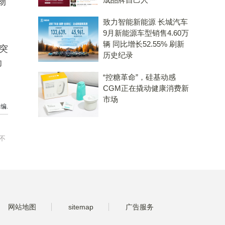
物
致力智能新能源 长城汽车
9月新能源车型销售4.60万
辆 同比增长52.55% 刷新
突
历史纪录
助
“控糖革命”，硅基动感
CGM正在撬动健康消费新
市场
编.
不
网站地图
sitemap
广告服务