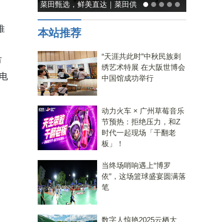
能率日式厨房美学：既要此刻
、
温馨，也要未来可期
推
本站推荐
“天涯共此时”中秋民族刺
市
绣艺术特展 在大阪世博会
电
中国馆成功举行
动力火车 × 广州草莓音乐
节预热：拒绝压力，和Z
时代一起现场「干翻老
板」！
当终场哨响遇上“博罗
依”，这场篮球盛宴圆满落
笔
数字人惊艳2025云栖大