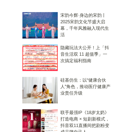
宋韵今辉·身边的宋韵丨
2025宋韵文化节盛大启
幕，千年风雅融入现代生
活
隐藏玩法大公开！上「抖
音生活双 11 超值季」一
次搞定福利指南
硅基仿生：以“健康合伙
人”角色，推动医疗健康产
业责任升级
联手最强IP《18岁太奶》
打造电商 × 短剧新模式，
抖音双11直播间把剧粉变
成品牌自己人