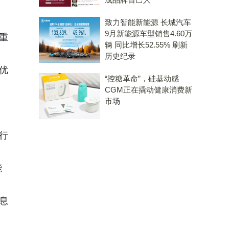
致力智能新能源 长城汽车
9月新能源车型销售4.60万
重
辆 同比增长52.55% 刷新
历史纪录
优
“控糖革命”，硅基动感
CGM正在撬动健康消费新
市场
行
能
息