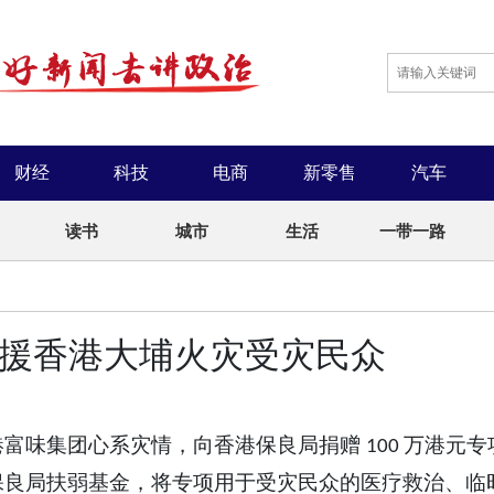
财经
科技
电商
新零售
汽车
读书
城市
生活
一带一路
驰援香港大埔火灾受灾民众
港富味集团心系灾情，向香港保良局捐赠
万港元专
100
保良局扶弱基金，将专项用于受灾民众的医疗救治、临