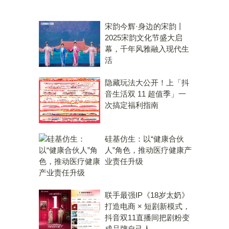
宋韵今辉·身边的宋韵丨
2025宋韵文化节盛大启
幕，千年风雅融入现代生
活
隐藏玩法大公开！上「抖
音生活双 11 超值季」一
次搞定福利指南
硅基仿生：以“健康合伙
人”角色，推动医疗健康产
业责任升级
联手最强IP《18岁太奶》
打造电商 × 短剧新模式，
抖音双11直播间把剧粉变
成品牌自己人