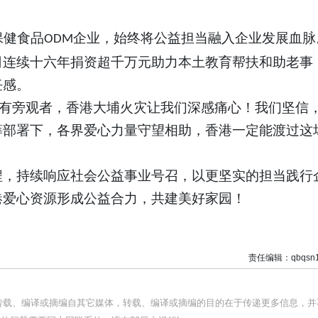
保健食品
企业，始终将公益担当融入企业发展血脉
ODM
司连续十六年捐资超千万元助力本土教育帮扶和助老事
任感。
有旁观者
，香港
大埔火灾让我们深感痛心
！
我们坚信
筹部署下，各界爱心力量守望相助，香港一定能渡过这
程，持续响应社会公益事业号召，以更坚实的担当践行
港爱心资源形成公益合力，共建美好家园！
责任编辑：qbqsn1
均转载、编译或摘编自其它媒体，转载、编译或摘编的目的在于传递更多信息，并