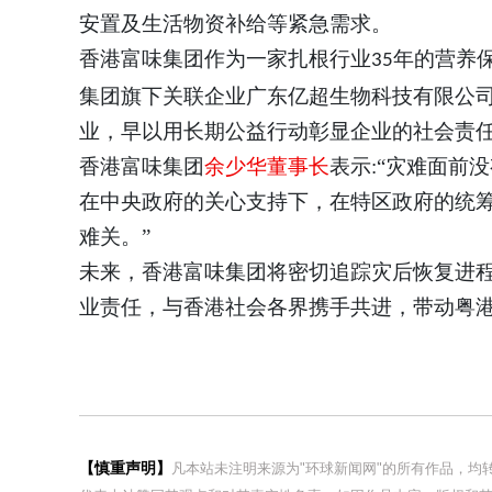
安置及生活物资补给等紧急需求。
香港富味集团作为一家扎根行业
年的营养
3
5
集团旗下关联企业广东亿
超
生物科技有限公
业，早以用长期公益行动彰显企业的社会责
香港富味集团
余少华董事长
表示
:“
灾难面前没
在中央政府的关心支持下，在特区政府的统
难关。
”
未来，香港富味集团将密切追踪灾后恢复进
业责任，与香港社会各界携手共进，带动粤
【慎重声明】
凡本站未注明来源为"环球新闻网"的所有作品，