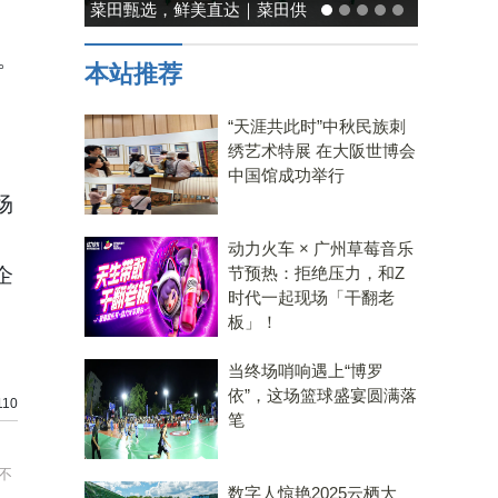
菜田甄选，鲜美直达｜菜田供
应链，重塑净菜新鲜标准
。
本站推荐
“天涯共此时”中秋民族刺
绣艺术特展 在大阪世博会
，
中国馆成功举行
场
动力火车 × 广州草莓音乐
企
节预热：拒绝压力，和Z
时代一起现场「干翻老
板」！
当终场哨响遇上“博罗
依”，这场篮球盛宴圆满落
10
笔
不
数字人惊艳2025云栖大