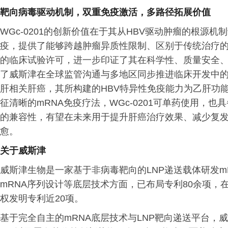
靶向病毒驱动机制，双重免疫激活，多路径拓展价值
WGc-0201的创新价值在于其从HBV驱动肿瘤的根源
疫，提供了能够跨越肿瘤异质性限制、区别于传统治疗的全
的临床试验许可，进一步印证了其在科学性、质量安全
了威斯津在全球监管沟通与多地区同步推进临床开发中的实
肝相关肝癌，其所构建的HBV特异性免疫能力为乙肝功
征清晰的mRNA免疫疗法，WGc-0201可单药使用，
的兼容性，有望在未来用于提升肝癌治疗效果、减少复
愈。
关于威斯津
威斯津生物是一家基于非病毒靶向的LNP递送载体研发mRN
mRNA序列设计等底层技术方面，已布局专利80余项
权发明专利近20项。
基于完全自主的mRNA底层技术与LNP靶向递送平台，威斯津