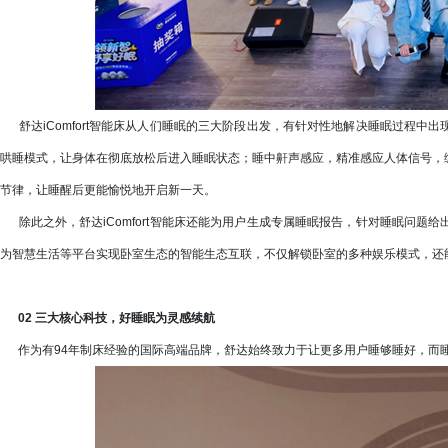
舒达iComfort智能床从人们睡眠的三大阶段出发，有针对性地解决睡眠过程中
哄睡模式，让身体在彻底放松后进入睡眠状态；睡中鼾声感应，精准感应人体信号，
节律，让睡醒后更能愉悦地开启新一天。
除此之外，舒达iComfort智能床还能为用户生成专属睡眠报告，针对睡眠问题
为智慧生活等平台实现卧室生态的智能生态互联，不仅解锁卧室的多种娱乐模式，还
02 三大核心科技，好睡眠为灵感续航
作为有94年制床经验的国际高端品牌，舒达始终致力于让更多用户睡够睡好，而