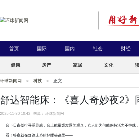
首页
国际
国内
社会
财经
健康
房产
家居
文化
环球新闻网
科技
正文
舒达智能床：《喜人奇妙夜2》同
2025-11-30 10:42 来源： 环球新闻网
台下日夜创排寻觅灵感，台上能量爆发逗笑观众，喜人们为何能保持活力不掉线，
看！答案就在舒达床垫的好睡秘诀里——