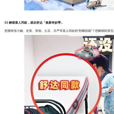
03 解锁喜人同款，就在舒达「焕新奇妙季」
想拥有张小婉、史策、张弛、土豆、吕严等喜人同款的“秒睡技能”？想解锁卧室生