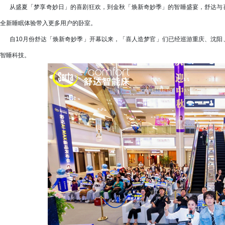
从盛夏「梦享奇妙日」的喜剧狂欢，到金秋「焕新奇妙季」的智睡盛宴，舒达与喜
全新睡眠体验带入更多用户的卧室。
自10月份舒达「焕新奇妙季」开幕以来，「喜人造梦官」们已经巡游重庆、沈阳、呼
智睡科技。