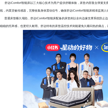
舒达iComfort智能床以三大核心技术为用户提供舒睡体验，床垫内部复合弹簧
线，内置灵敏传感器，完整收集身体震动信号，确保舒达iComfort智能床精准监测
普通床垫睡久塌陷，舒达iComfort智能床配备的床垫则以全向边缘支撑系统防止
稳稳的托举感，也更经久耐用。舒达特有的床垫温控技术则能避免久睡闷热的痛点，