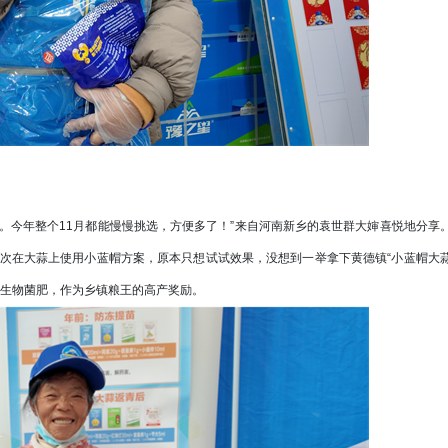
。今年整个11月都能慢慢挑选，方便多了！”来自河南新乡的袁世群大婶喜悦地分享
次在大蒜上使用小蓝帽方案，原本只想试试效果，没想到一举拿下黄德镇“小蓝帽大
哥生物菌肥，作为乡镇粮王的高产奖励。