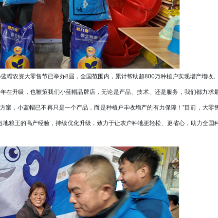
帽农资大零售节已举办8届，全国范围内，累计帮助超800万种植户实现增产增收
年在升级，也鞭策我们小蓝帽品牌店，无论是产品、技术、还是服务，我们都力求
方案，小蓝帽已不再只是一个产品，而是种植户丰收增产的有力保障！”目前，大零
与当地粮王的高产经验，持续优化升级，致力于让农户种地更轻松、更省心，助力全国