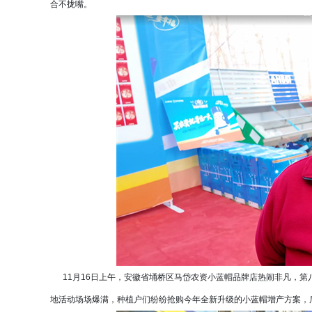
合不拢嘴。
11月16日上午，安徽省埇桥区马岱农资小蓝帽品牌店热闹非凡，第
地活动场场爆满，种植户们纷纷抢购今年全新升级的小蓝帽增产方案，