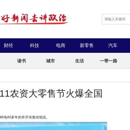
财经
科技
电商
新零售
汽车
读书
城市
生活
一带一路
111农资大零售节火爆全国
种地40多年的井开传激动地说。