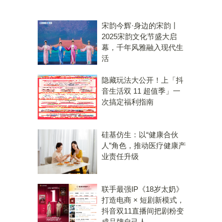
宋韵今辉·身边的宋韵丨
2025宋韵文化节盛大启
幕，千年风雅融入现代生
活
隐藏玩法大公开！上「抖
音生活双 11 超值季」一
次搞定福利指南
硅基仿生：以“健康合伙
人”角色，推动医疗健康产
业责任升级
联手最强IP《18岁太奶》
打造电商 × 短剧新模式，
抖音双11直播间把剧粉变
成品牌自己人