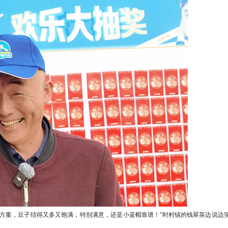
方案，豆子结得又多又饱满，特别满意，还是小蓝帽靠谱！”时村镇的钱翠英边说边