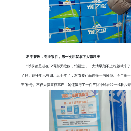
科学管理，专业致胜，第一次用就拿下大蒜粮王
“以前都是赶在12号那天抢购，怕错过，一大清早顾不上吃饭就来了
了解，她种地已有四、五十年了，对农资产品选择一向谨慎。今年第一
王”称号。不仅大蒜喜获高产，她还赢得了一件三防冲锋衣和一袋壮八