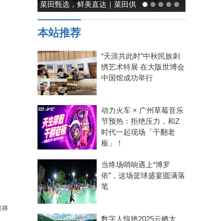
能率日式厨房美学：既要此刻
温馨，也要未来可期
本站推荐
“天涯共此时”中秋民族刺
绣艺术特展 在大阪世博会
中国馆成功举行
动力火车 × 广州草莓音乐
节预热：拒绝压力，和Z
时代一起现场「干翻老
板」！
当终场哨响遇上“博罗
依”，这场篮球盛宴圆满落
笔
笑得
数字人惊艳2025云栖大