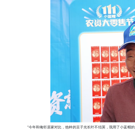
“今年和俺邻居家对比，他种的豆子光长叶不结荚，我用了小蓝帽的