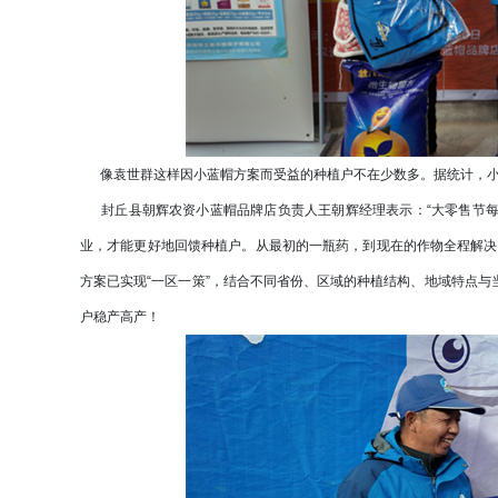
像袁世群这样因小蓝帽方案而受益的种植户不在少数多。据统计，小蓝
封丘县朝辉农资小蓝帽品牌店负责人王朝辉经理表示：“大零售节每
业，才能更好地回馈种植户。从最初的一瓶药，到现在的作物全程解决
方案已实现“一区一策”，结合不同省份、区域的种植结构、地域特点
户稳产高产！