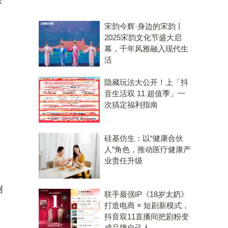
宋韵今辉·身边的宋韵丨
2025宋韵文化节盛大启
幕，千年风雅融入现代生
活
隐藏玩法大公开！上「抖
音生活双 11 超值季」一
次搞定福利指南
硅基仿生：以“健康合伙
人”角色，推动医疗健康产
业责任升级
，
创
联手最强IP《18岁太奶》
打造电商 × 短剧新模式，
抖音双11直播间把剧粉变
成品牌自己人