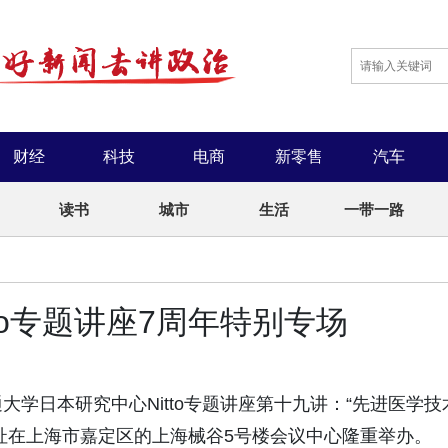
财经
科技
电商
新零售
汽车
读书
城市
生活
一带一路
to专题讲座7周年特别专场
通大学日本研究中心Nitto专题讲座第十九讲：“先进医学技
址在上海市嘉定区的上海械谷5号楼会议中心隆重举办。