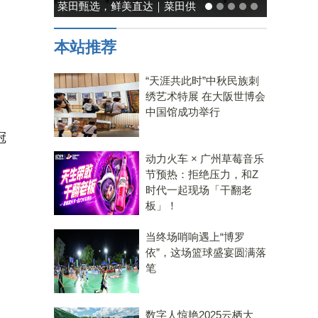
菜田甄选，鲜美直达｜菜田供
能率日式厨房
应链，重塑净菜新鲜标准
温馨，也
本站推荐
“天涯共此时”中秋民族刺
绣艺术特展 在大阪世博会
中国馆成功举行
冠
动力火车 × 广州草莓音乐
节预热：拒绝压力，和Z
时代一起现场「干翻老
板」！
当终场哨响遇上“博罗
依”，这场篮球盛宴圆满落
笔
数字人惊艳2025云栖大