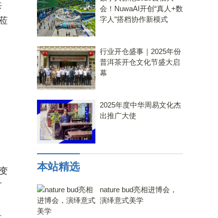
共
会！NuwaAI开创“真人+数
字人”搭档协作新模式
莅
行业开仓盛事｜2025年份
普洱茶开仓文化节盛大启
幕
2025年度中华周易文化杰
出推广大使
本站精选
变
可
nature bud亮相进博会，
演绎意式美学
洪