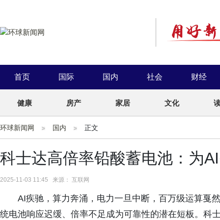
首页
国际
国内
社会
财经
健康
房产
家居
文化
环球新闻网
国内
正文
科士达高倍率铅酸蓄电池：为A
2025-11-03 11:45 来源： 互联网
AI疾驰，算力奔涌，电力一旦中断，百万级运算戛
统电池响应迟缓、倍率不足成为可靠性的潜在短板。科士