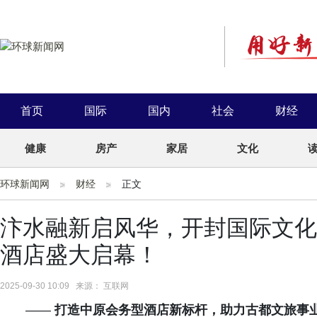
首页
国际
国内
社会
财经
健康
房产
家居
文化
环球新闻网
财经
正文
汴水融新启风华，开封国际文化
酒店盛大启幕！
2025-09-30 10:09 来源： 互联网
——
打造中原
会务型酒店
新标杆，助力古都文旅事