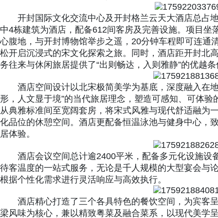
开封国际文化交流中心及开封格兰云天大酒店总占地面
中4栋建筑为酒店，配备612间客房及完善设施。项目
心腹地，与开封博物馆举步之遥，20分钟车程即可连通
松开启沉浸式的宋文化探索之旅。同时，酒店距开封北高
务往来与休闲旅居提供了“出则畅达，入则雅静”的优越条
酒店空间设计以北宋极简美学为基底，深度融入在地
形，人文显于境”的当代旅居理念，塑造可感知、可体验
从典雅标准间至宽阔套房，将宋式风雅与现代舒适融为
化品位的休憩空间。酒店更配备恒温泳池与健身中心，
居体验。
酒店会议空间总计逾2400平米，配备多元化设施
待客温度的一站式服务，无论是千人规模的大型宴会与
根据个性化需求进行灵活响应与高效执行。
酒店精心打造了三个各具特色的餐饮空间，为宾客
梁风味为核心，兼以精致粤菜及融合菜系，以现代美学