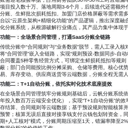
账需逐笔核验单据，占用财务团队30%-50%工时且错
项目投入数十万、落地周期3-6个月，后续迭代还需额
分账、生鲜批次损耗抵扣、加盟门店价格屏蔽等需求需多
台以“云原生架构+精细化功能”的产品逻辑，推出深度融
化分账系统，从根源破解行业痛点，其产品力集中体现
功能一：全场景合同管理，打通SaaS分账全链路
传统分账中“合同规则”与“业务数据”脱节，需人工录入核
将“合同管理”嵌入全链路，实现“规则预设-数据同步-自
合同覆盖5种零售经营方式，可绑定生鲜损耗抵扣等规则
蔽；部门合同能按比例分摊采购、仓储等费用。核心优势在
易、库存变动、供应商送货等云端数据，分账全程无需人
功能二：T+1自动分账，依托实时化技术底座提效
在全场景合同管理筑牢分账规则基础后，云帆分账系统依
年投入数百万云端安全优化），实现“T+1自动分账”的
存结算、合同规则等云端数据；基于预设规则智能核算
预警；核算无误后直接对接享钱支付云钱包划转资金，同
期+人工核对”模式，分账周期压缩至1天，错漏率降至2%