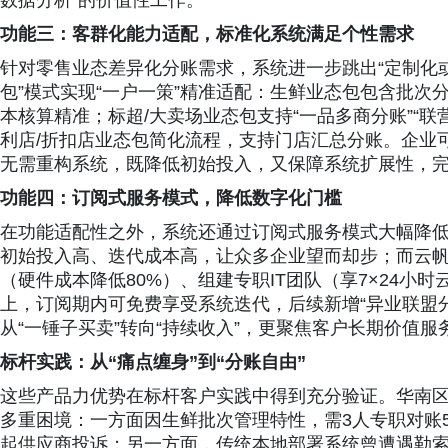
数据分析”的价值性工作。
功能三：客群化能力适配，标准化系统满足个性需求
针对零售业态差异化分账需求，系统进一步跳出“定制化或
包”模式实现“一户一策”精准适配：生鲜业态包包含批次
本核算精准；标超/大卖场业态包支持“一品多商分账”“
利店/折扣店业态包简化流程，支持门店汇总分账。企业
无需重构系统，既降低初始投入，又保障系统扩展性，完
功能四：订阅式服务模式，降低数字化门槛
在功能适配性之外，系统还通过订阅式服务模式大幅降
初始投入高、迭代成本高，让众多企业望而却步；而云帆
（硬件成本降低80%）、组建专职IT团队（享7×24小时云
上，订阅期内可免费享受系统迭代，后续新增“异业联盟
从“一锤子买卖”转向“持续收入”，更聚焦客户长期价值服
标杆实践：从“痛点缠身”到“分账自由”
这些产品力优势在标杆客户实践中得到充分验证。华南区域
多重困境：一方面因生鲜批次管理特性，需3人专职对账5
起供应商投诉；另一方面，传统本地部署系统曾遭遇勒