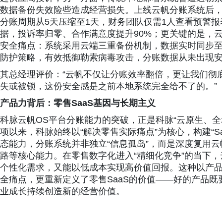
数据备份失效险些造成经营损失。上线云帆分账系统后，
分账周期从5天压缩至1天，财务团队仅需1人查看预警
据，投诉率归零、合作满意度提升90%；更关键的是，
安全痛点：系统采用云端三重备份机制，数据实时同步
防护策略，有效抵御勒索病毒攻击，分账数据从未出现
其总经理评价：“云帆不仅让分账效率翻倍，更让我们彻
失或被锁，这份安全感是之前本地系统完全给不了的。”
产品力背后：零售SaaS基因与长期主义
科脉云帆OS平台分账能力的突破，正是科脉“云原生、全
项以来，科脉始终以“解决零售实际痛点”为核心，构建“Saa
态能力，分账系统并非独立“信息孤岛”，而是深度复用
路等核心能力。在零售数字化进入“精细化竞争”的当下，
个性化需求，又能以低成本实现高价值回报。这种以产
全痛点，更重新定义了零售SaaS的价值——好的产品既要
业成长持续创造新的经营价值。