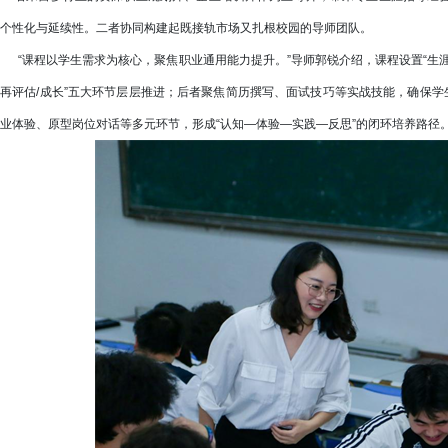
个性化与延续性。二者协同构建起既接轨市场又扎根校园的导师团队。
“课程以学生需求为核心，聚焦职业通用能力提升。”导师郭锐介绍，课程设置“生涯
再评估/成长”五大环节层层推进；后者聚焦简历撰写、面试技巧等实战技能，确保学
业体验、原型岗位对话等多元环节，形成“认知—体验—实践—反思”的闭环培养路径