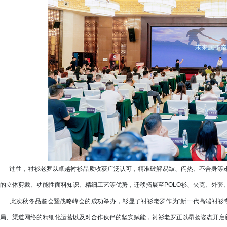
过往，衬衫老罗以卓越衬衫品质收获广泛认可，精准破解易皱、闷热、不合身等难
的立体剪裁、功能性面料知识、精细工艺等优势，迁移拓展至POLO衫、夹克、外套
此次秋冬品鉴会暨战略峰会的成功举办，彰显了衬衫老罗作为“新一代高端衬衫专
局、渠道网络的精细化运营以及对合作伙伴的坚实赋能，衬衫老罗正以昂扬姿态开启