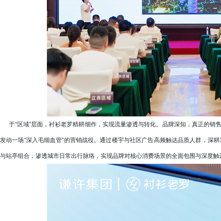
于“区域”层面，衬衫老罗精耕细作，实现流量渗透与转化。品牌深知，真正的销售发
发动一场“深入毛细血管”的营销战役。通过楼宇与社区广告高频触达品质人群，深耕
与站亭组合，渗透城市日常出行脉络，实现品牌对核心消费场景的全面包围与深度触