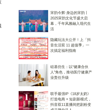
依
。
宋韵今辉·身边的宋韵丨
2025宋韵文化节盛大启
幕，千年风雅融入现代生
混
活
隐藏玩法大公开！上「抖
音生活双 11 超值季」一
次搞定福利指南
硅基仿生：以“健康合伙
人”角色，推动医疗健康产
业责任升级
联手最强IP《18岁太奶》
打造电商 × 短剧新模式，
抖音双11直播间把剧粉变
成品牌自己人