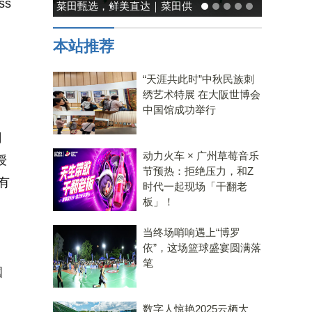
s
菜田甄选，鲜美直达｜菜田供
应链，重塑净菜新鲜标准
本站推荐
“天涯共此时”中秋民族刺
绣艺术特展 在大阪世博会
中国馆成功举行
司
动力火车 × 广州草莓音乐
授
节预热：拒绝压力，和Z
有
时代一起现场「干翻老
板」！
当终场哨响遇上“博罗
依”，这场篮球盛宴圆满落
笔
國
数字人惊艳2025云栖大