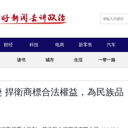
财经
科技
电商
新零售
汽车
读书
城市
生活
一带一路
 捍衛商標合法權益，為民族品