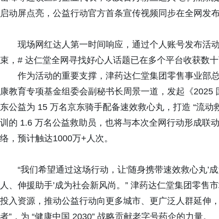
启动屏点亮，公益行动官方首条宣传视频同步在全网发
现场网红达人第一时间响应，通过个人账号发布活
束，# 达仁堂全网寻找好心人话题已在多个平台收获数
作为活动的重要支撑，津药达仁堂集团零售事业部总
康教育专项基金组委会副秘书长周景一道，发起《2025
东公益为 15 万名京东骑手配备速效救心丸，打造 “流动
训的 1.6 万名公益救助员，也将与本次全网行动形成联动，
络，预计触达1000万+人次。
“我们希望通过这场行动，让‘随身携带速效救心丸’
人、伸援助手’成为社会新风尚。” 津药达仁堂集团零售
投入资源，推动公益行动向更多城市、更广泛人群延伸，
者”，为 “健康中国 2030” 战略贡献老字号药企的力量。