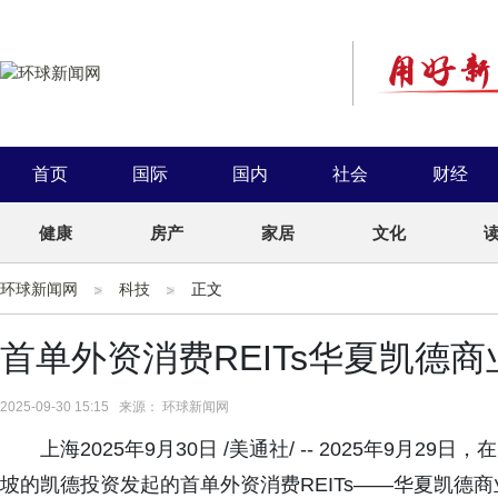
首页
国际
国内
社会
财经
健康
房产
家居
文化
环球新闻网
科技
正文
首单外资消费REITs华夏凯德商
2025-09-30 15:15 来源： 环球新闻网
上海2025年9月30日 /美通社/ -- 2025年9月
坡的凯德投资发起的首单外资消费REITs——华夏凯德商业