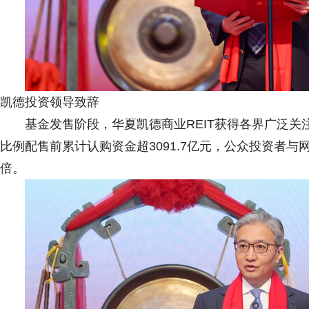
凯德投资领导致辞
基金发售阶段，华夏凯德商业REIT获得各界广泛关注
比例配售前累计认购资金超3091.7亿元，公众投资者与网下
倍。