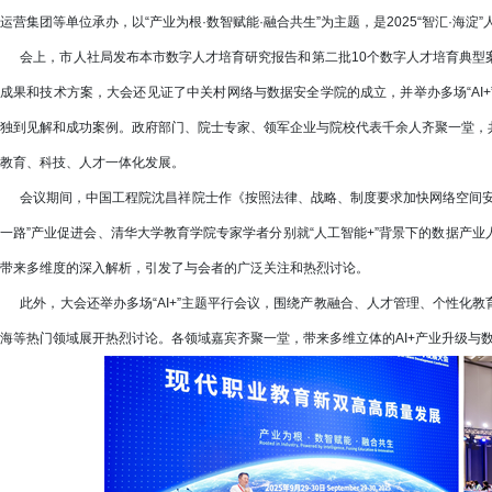
运营集团等单位承办，以“产业为根·数智赋能·融合共生”为主题，是2025“智汇·海淀
会上，市人社局发布本市数字人才培育研究报告和第二批10个数字人才培育典型
成果和技术方案，大会还见证了中关村网络与数据安全学院的成立，并举办多场“AI
独到见解和成功案例。政府部门、院士专家、领军企业与院校代表千余人齐聚一堂，
教育、科技、人才一体化发展。
会议期间，中国工程院沈昌祥院士作《按照法律、战略、制度要求加快网络空间安
一路”产业促进会、清华大学教育学院专家学者分别就“人工智能+”背景下的数据产
带来多维度的深入解析，引发了与会者的广泛关注和热烈讨论。
此外，大会还举办多场“AI+”主题平行会议，围绕产教融合、人才管理、个性化
海等热门领域展开热烈讨论。各领域嘉宾齐聚一堂，带来多维立体的AI+产业升级与