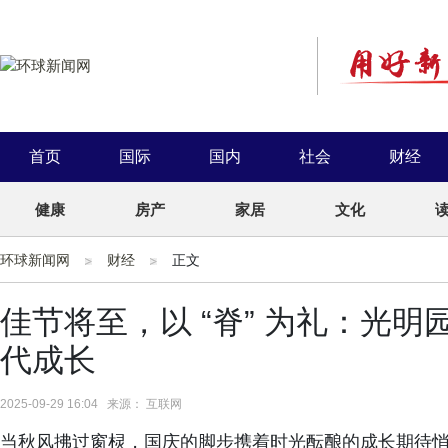
首页
国际
国内
社会
财经
健康
房产
家居
文化
环球新闻网
财经
正文
佳节将至，以 “脊” 为礼：光明园
代成长
2025-09-29 16:04 来源： 互联网
当秋风拂过窗棂，国庆的脚步携着时光酝酿的成长期待