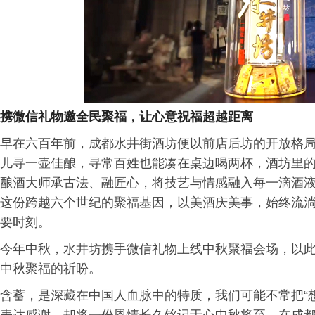
携微信礼物邀全民聚福，让心意祝福超越距离
早在六百年前，成都水井街酒坊便以前店后坊的开放格
儿寻一壶佳酿，寻常百姓也能凑在桌边喝两杯，酒坊里
酿酒大师承古法、融匠心，将技艺与情感融入每一滴酒
这份跨越六个世纪的聚福基因，以美酒庆美事，始终流
要时刻。
今年中秋，水井坊携手微信礼物上线中秋聚福会场，以
中秋聚福的祈盼。
含蓄，是深藏在中国人血脉中的特质，我们可能不常把“