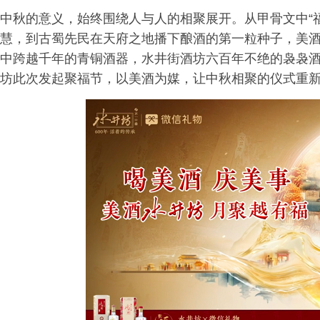
中秋的意义，始终围绕人与人的相聚展开。从甲骨文中“福”
慧，到古蜀先民在天府之地播下酿酒的第一粒种子，美
中跨越千年的青铜酒器，水井街酒坊六百年不绝的袅袅酒
坊此次发起聚福节，以美酒为媒，让中秋相聚的仪式重