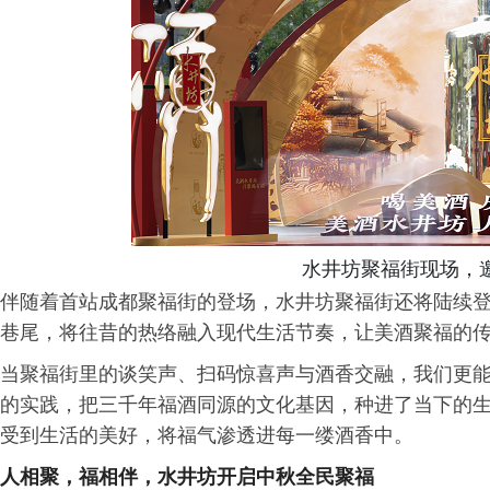
水井坊聚福街现场，
伴随着首站成都聚福街的登场，水井坊聚福街还将陆续
巷尾，将往昔的热络融入现代生活节奏，让美酒聚福的
当聚福街里的谈笑声、扫码惊喜声与酒香交融，我们更
的实践，把三千年福酒同源的文化基因，种进了当下的
受到生活的美好，将福气渗透进每一缕酒香中。
人相聚，福相伴，水井坊开启中秋全民聚福