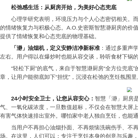
松弛感生活：从厨房开始，为美好心态兜底
心理学研究表明，环境压力与个人心态密切相关。
的情绪恢复力与积极心态。A.O.史密斯智慧瀞厨房的
提供了情绪恢复和心态兜底的物理基础。
「瀞」油烟机，定义安静洁净新标准
：通过多重声学
左右。用户得以在爆炒时也能从容交谈，聆听食材下锅
“轻松下厨”的底气，来自于智慧瀞厨房“全方位兜底
章，让用户能彻底卸下“担忧”，沉浸在松弛的烹饪氛围里
24小时安全卫士，让您从容安心：
智慧「瀞」厨房是
气、一氧化碳浓度，一旦数值超标，不仅会在智慧大屏
有害气体快速排出室外。哪怕家中老人独自烹饪，也能
当用户不再担心油烟扑面、不再烦恼洗碗伤手、不
场。在这里，人们可以：专注于烹饪本身的创意与乐趣，