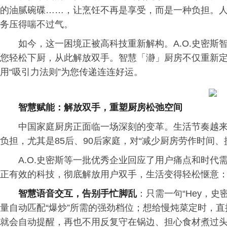
的油腻碗碟……，让烹饪不再是享受，而是一种负担。
务压得喘不过气。
如今，这一困境正被高科技重新解构。A.O.史密
您轻松下厨，从此解放双手。智慧「瀞」厨房不仅重新
用“吸引力法则”为您传递连连好运。
智慧赋能：解放双手，重塑厨房松弛空间
中国家庭厨房正面临一场深刻的变革。生活节奏越
负担，尤其是85后、90后家庭，对“减少厨房劳作时间
A.O.史密斯等一批优秀企业回应了用户痛点和时
正有效的科技，彻底解放用户双手，生活变得轻松惬意
智慧语音交互，告别手忙脚乱
：只需一句“Hey，
量自动匹配“爆炒”所需的强劲档位；想给慢炖菜定时，直接
就会自动提醒，再也不用反复守在锅边、担心食材煮过