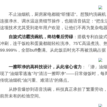
不止油烟机，厨房家电都能“听懂话”。想预约洗碗机
连接净水、调水温这类细节操作，也能语音搞定：“把生活
这项技术尤其受到老年用户欢迎，让他们不再为复杂电
自旋式洁霸洗碗机，终结餐后劳碌
：搭载专利自旋式
冲刷，连干饭粒和蛋羹都能轻松洗净。75℃高温煮洗、热
99.999%，全部buff叠满。从此饭后时光不再被洗碗
一擦即净的高科技设计，从此省心省力
：「瀞」油烟
现了“油烟零逃逸”与“清洁一擦即净”——日常做饭时，每
传统油烟机“油污重、难清洁”的痛点。
从静音爆炒到语音洗碗，科技真正承担了繁重劳动
前所未有的松弛空间。