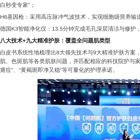
白秒变专家”；
H6基因枪：采用高压脉冲气波技术，实现细胞级营养输送
德国K3智能净化仪：13.5分钟完成毛孔深层清洁与修护
八大技术+九大精准护肤：覆盖全问题肌类型
白皮书系统性地梳理出8大领先技术与9大精准护肤方案
肌、色斑肌等各类肌肤问题，并匹配相应的科技院护与家居
瘪痘”、“黄褐斑即净又稳”等可量化的护理承诺。